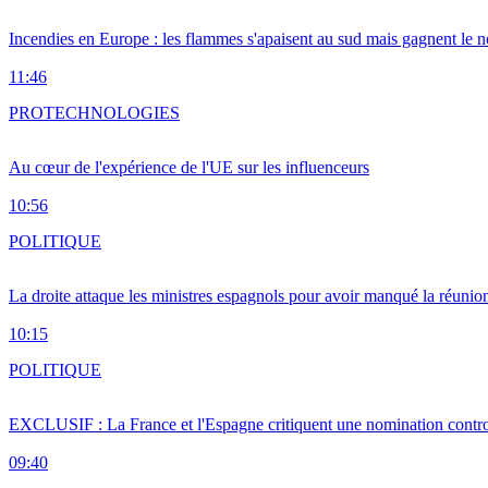
Incendies en Europe : les flammes s'apaisent au sud mais gagnent le n
11:46
PRO
TECHNOLOGIES
Au cœur de l'expérience de l'UE sur les influenceurs
10:56
POLITIQUE
La droite attaque les ministres espagnols pour avoir manqué la réunio
10:15
POLITIQUE
EXCLUSIF : La France et l'Espagne critiquent une nomination cont
09:40