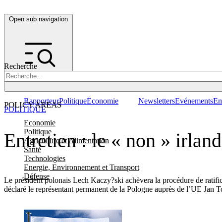
Open sub navigation
Recherche
Rapporteur
Politique
Économie
Newsletters
Evénements
Em
POLICY AREAS
POLITIQUE
Economie
Politique
Entretien : le « non » irland
Agriculture et Alimentation
Santé
Technologies
Energie, Environnement et Transport
Défense
Le président polonais Lech Kaczy?ski achèvera la procédure de ratific
déclaré le représentant permanent de la Pologne auprès de l’UE Jan