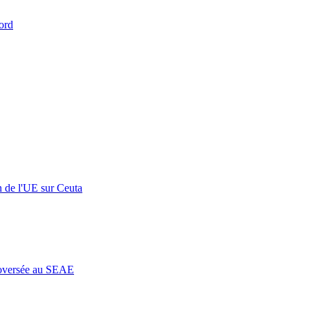
ord
n de l'UE sur Ceuta
roversée au SEAE