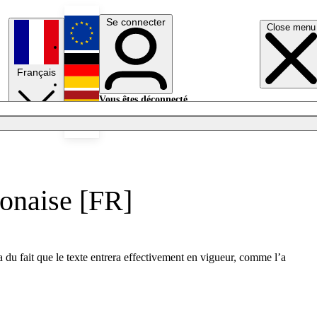
Se connecter
Close menu
English
Français
Deutsch
Vous êtes déconnecté.
Se connecter
Español
Lumières éteintes
olonaise [FR]
du fait que le texte entrera effectivement en vigueur, comme l’a