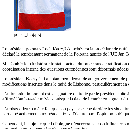
polish_flag.jpg
Le président polonais Lech Kaczy?ski achèvera la procédure de ratific
déclaré le représentant permanent de la Pologne auprès de l’UE Jan
M. Tombi?ski a insisté sur le statut actuel du processus de ratification
coordination interne des questions européennes sont désormais nécess
Le président Kaczy?ski a notamment demandé au gouvernement de prépare
modifications inscrites dans le traité de Lisbonne, particulièrement e
L’autre point important est la signature du traité par le président suite 
affirmé l’ambassadeur. Mais puisque la date de l’entrée en vigueur du tra
L’ambassadeur a nié le fait que son pays se cache derrière les six autres 
participé activement aux négociations. D’autre part, l’opinion publiqu
Cependant, il a ajouté que la Pologne n’exercera pas son influence sur l
productive pour obtenir les résultats nécessaires.