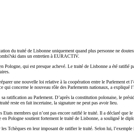
ation du traité de Lisbonne uniquement quand plus personne ne doutera 
 Tombi?ski dans un entretien à EURACTIV.
 en Pologne, qui est presque achevé. Le traité de Lisbonne a été ratifié 
aires.
r une nouvelle loi relative à la coopération entre le Parlement et l’ex
n ce qui concerne le nouveau rôle des Parlements nationaux, a expliqué 
à sa ratification au Parlement. D’après la constitution polonaise, le présid
ité reste en fait incertaine, la signature ne peut pas avoir lieu.
Etats membres qui n’ont pas encore ratifié le traité. Il a déclaré que le p
e en Pologne soutient fortement le traité de Lisbonne, a souligné le dip
es Tchèques en leur imposant de ratifier le traité. Selon lui, l’exemple i