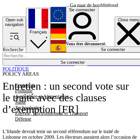
Ga naar de hoofdinhoud
Se connecter
Open sub
Close menu
English
navigation
Français
Deutsch
Vous êtes déconnecté.
Recherche
Se connecter
Español
Lumières éteintes
Se connecter
Rapporteur
Politique
Économie
Newsletters
Evénements
Em
POLITIQUE
POLICY AREAS
Entretien : un second vote sur
Economie
Politique
le traité avec des clauses
Agriculture et Alimentation
Santé
d’exemption [FR]
Technologies
Energie, Environnement et Transport
Défense
L’Irlande devrait tenir un second référendum sur le traité de
Lisbonne en octobre 2009. Les électeurs auraient alors l’occasion de