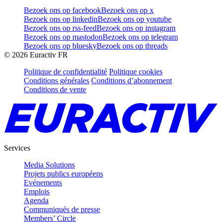
Bezoek ons op facebook
Bezoek ons op x
Bezoek ons op linkedin
Bezoek ons op youtube
Bezoek ons op rss-feed
Bezoek ons op instagram
Bezoek ons op mastodon
Bezoek ons op telegram
Bezoek ons op bluesky
Bezoek ons op threads
©
2026
Euractiv FR
Politique de confidentialité
Politique cookies
Conditions générales
Conditions d’abonnement
Conditions de vente
Services
Media Solutions
Projets publics européens
Evénements
Emplois
Agenda
Communiqués de presse
Members’ Circle