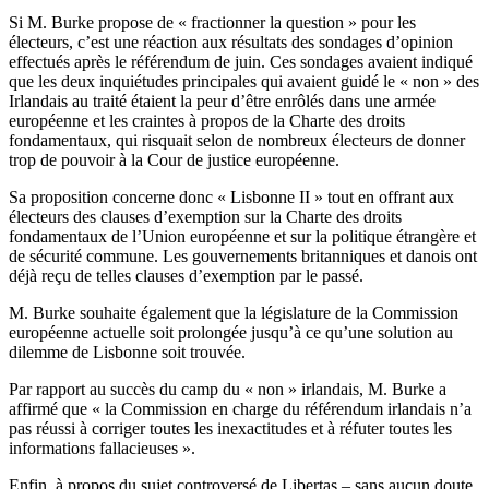
Si M. Burke propose de « fractionner la question » pour les
électeurs, c’est une réaction aux résultats des sondages d’opinion
effectués après le référendum de juin. Ces sondages avaient indiqué
que les deux inquiétudes principales qui avaient guidé le « non » des
Irlandais au traité étaient la peur d’être enrôlés dans une armée
européenne et les craintes à propos de la Charte des droits
fondamentaux, qui risquait selon de nombreux électeurs de donner
trop de pouvoir à la Cour de justice européenne.
Sa proposition concerne donc « Lisbonne II » tout en offrant aux
électeurs des clauses d’exemption sur la Charte des droits
fondamentaux de l’Union européenne et sur la politique étrangère et
de sécurité commune. Les gouvernements britanniques et danois ont
déjà reçu de telles clauses d’exemption par le passé.
M. Burke souhaite également que la législature de la Commission
européenne actuelle soit prolongée jusqu’à ce qu’une solution au
dilemme de Lisbonne soit trouvée.
Par rapport au succès du camp du « non » irlandais, M. Burke a
affirmé que « la Commission en charge du référendum irlandais n’a
pas réussi à corriger toutes les inexactitudes et à réfuter toutes les
informations fallacieuses ».
Enfin, à propos du sujet controversé de Libertas – sans aucun doute