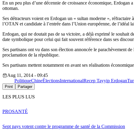
En un peu plus d’une décennie de croissance économique, Erdogan a aus
ottoman.
Ses détracteurs voient en Erdogan un « sultan moderne », réfractaire à 
l’OTAN et candidate à l’entrée dans l’Union européenne, de l’idéal la
Erdogan, qui ne doutait pas de sa victoire, a déjà exprimé le souhait 
date symbolique pour celui qui fait souvent référence dans ses discou
Ses partisans ont vu dans son élection annoncée le parachèvement de 
proclamation de la république.
Ses partisans mettent notamment en avant ses réalisations économiques
Aug 11, 2014 - 09:45
Politique
Chine
Élections
International
Recep Tayyip Erdogan
Tur
Print
Partager
LES PLUS LUS
PRO
SANTÉ
Sept pays votent contre le programme de santé de la Commission