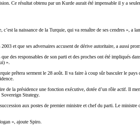
ision. Ce résultat obtenu par un Kurde aurait été impensable il y a seule
c’est la naissance de la Turquie, qui va renaître de ses cendres », a la
03 et que ses adversaires accusent de dérive autoritaire, a aussi promi
ue des responsables de son parti et des proches ont été impliqués dans u
ui) ».
urquie prêtera serment le 28 août. Il va faire à coup sûr basculer le pay
sidence.
 de la présidence une fonction exécutive, dotée d’un rôle actif. Il menai
o Sovereign Strategy.
succession aux postes de premier ministre et chef du parti. Le ministr
ogan », ajoute Spiro.