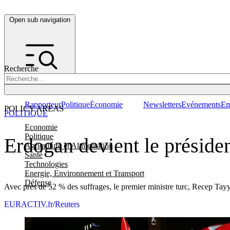
Open sub navigation
Recherche
Rapporteur
Politique
Économie
Newsletters
Evénements
Em
POLICY AREAS
POLITIQUE
Economie
Politique
Erdogan devient le présiden
Agriculture et Alimentation
Santé
Technologies
Energie, Environnement et Transport
Défense
Avec près de 52 % des suffrages, le premier ministre turc, Recep Tayyi
EURACTIV.fr
/
Reuters