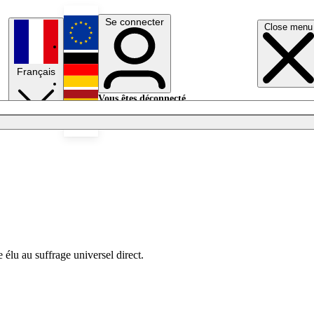
Se connecter
Close menu
English
Français
Deutsch
Vous êtes déconnecté.
Se connecter
Español
Lumières éteintes
élu au suffrage universel direct.