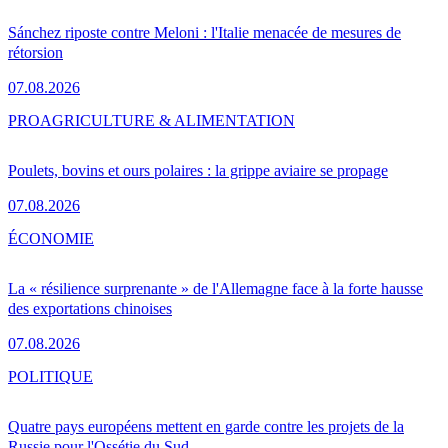
Sánchez riposte contre Meloni : l'Italie menacée de mesures de
rétorsion
07.08.2026
PRO
AGRICULTURE & ALIMENTATION
Poulets, bovins et ours polaires : la grippe aviaire se propage
07.08.2026
ÉCONOMIE
La « résilience surprenante » de l'Allemagne face à la forte hausse
des exportations chinoises
07.08.2026
POLITIQUE
Quatre pays européens mettent en garde contre les projets de la
Russie pour l'Ossétie du Sud