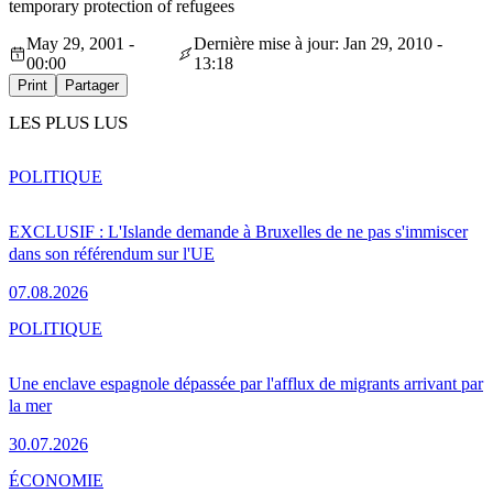
temporary protection of refugees
May 29, 2001 -
Dernière mise à jour: Jan 29, 2010 -
00:00
13:18
Print
Partager
LES PLUS LUS
POLITIQUE
EXCLUSIF : L'Islande demande à Bruxelles de ne pas s'immiscer
dans son référendum sur l'UE
07.08.2026
POLITIQUE
Une enclave espagnole dépassée par l'afflux de migrants arrivant par
la mer
30.07.2026
ÉCONOMIE