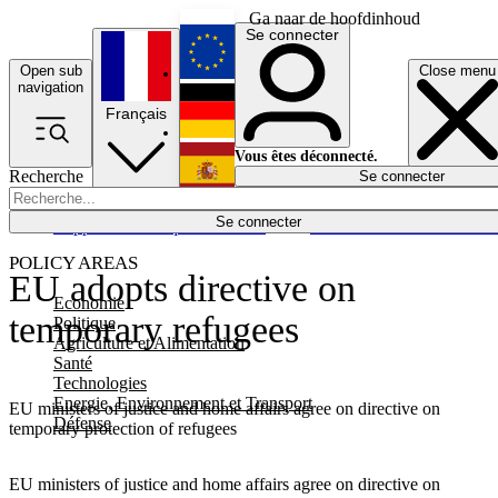
Ga naar de hoofdinhoud
Se connecter
Open sub
Close menu
English
navigation
Français
Deutsch
Vous êtes déconnecté.
Recherche
Se connecter
Español
Lumières éteintes
Se connecter
Rapporteur
Politique
Économie
Newsletters
Evénements
Em
POLICY AREAS
EU adopts directive on
Economie
temporary refugees
Politique
Agriculture et Alimentation
Santé
Technologies
Energie, Environnement et Transport
EU ministers of justice and home affairs agree on directive on
Défense
temporary protection of refugees
EU ministers of justice and home affairs agree on directive on