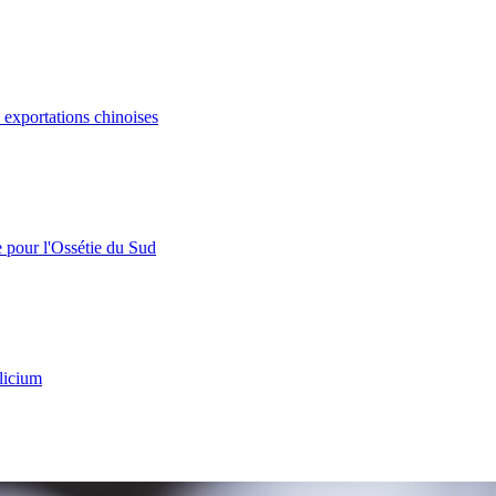
s exportations chinoises
e pour l'Ossétie du Sud
licium