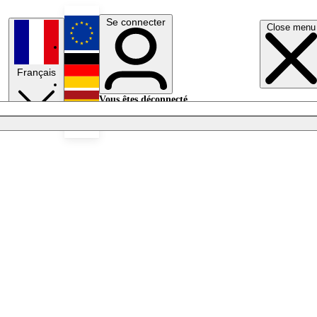
Se connecter
Close menu
English
Français
Deutsch
Vous êtes déconnecté.
Se connecter
Español
Lumières éteintes