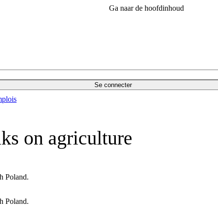
Ga naar de hoofdinhoud
Se connecter
plois
lks on agriculture
th Poland.
th Poland.