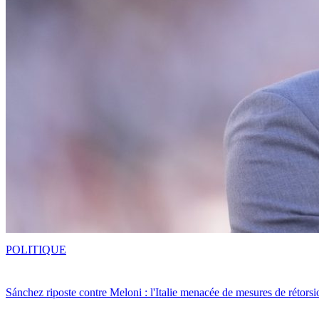
POLITIQUE
Sánchez riposte contre Meloni : l'Italie menacée de mesures de rétorsi