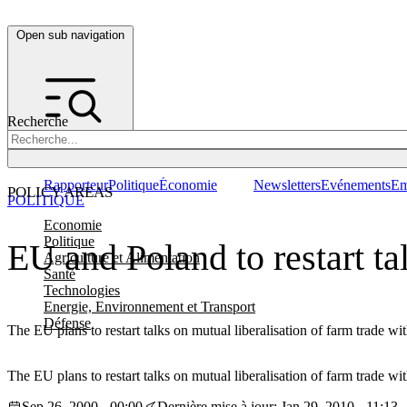
Open sub navigation
Recherche
Rapporteur
Politique
Économie
Newsletters
Evénements
Em
POLICY AREAS
POLITIQUE
Economie
Politique
EU and Poland to restart ta
Agriculture et Alimentation
Santé
Technologies
Energie, Environnement et Transport
Défense
The EU plans to restart talks on mutual liberalisation of farm trade wi
The EU plans to restart talks on mutual liberalisation of farm trade wi
Sep 26, 2000 - 00:00
Dernière mise à jour: Jan 29, 2010 - 11:13