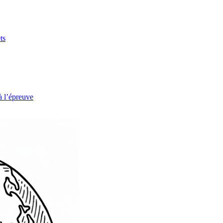
ts
à l’épreuve