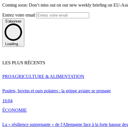
Coming soon: Don’t miss out on our new weekly briefing on EU-Asia 
Entrez votre email
S'abonner
Loading...
LES PLUS RÉCENTS
PRO
AGRICULTURE & ALIMENTATION
Poulets, bovins et ours polaires : la grippe aviaire se propage
16:04
ÉCONOMIE
La « résilience surprenante » de l'Allemagne face à la forte hausse de