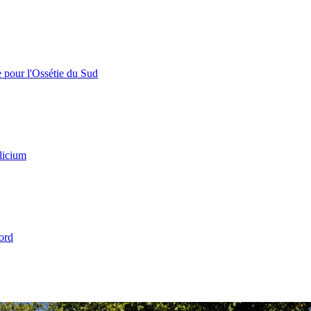
e pour l'Ossétie du Sud
licium
ord