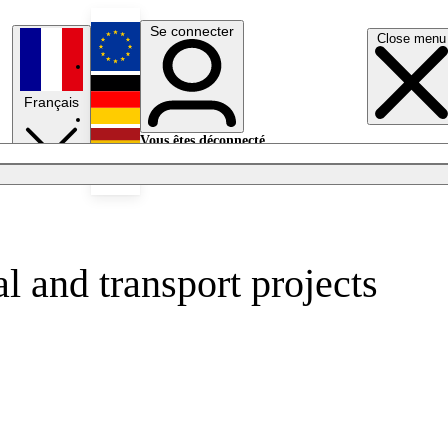
Se connecter
Close menu
English
Français
Deutsch
Vous êtes déconnecté.
Se connecter
Español
Lumières éteintes
 and transport projects