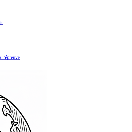
ts
à l’épreuve