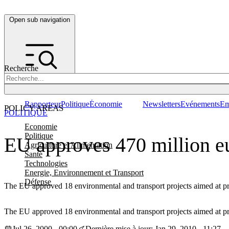
Open sub navigation
Recherche
Rapporteur
Politique
Économie
Newsletters
Evénements
Em
POLICY AREAS
POLITIQUE
Economie
Politique
EU approves 470 million eu
Agriculture et Alimentation
Santé
Technologies
Energie, Environnement et Transport
Défense
The EU approved 18 environmental and transport projects aimed at pr
The EU approved 18 environmental and transport projects aimed at pr
Jul 26, 2000 - 00:00
Dernière mise à jour: Jan 29, 2010 - 11:27