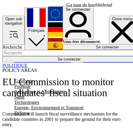
Ga naar de hoofdinhoud
Se connecter
Open sub
Close menu
English
navigation
Français
Deutsch
Vous êtes déconnecté.
Recherche
Se connecter
Español
Lumières éteintes
Se connecter
Rapporteur
Politique
Économie
Newsletters
Evénements
Em
POLITIQUE
POLICY AREAS
EU Commission to monitor
Economie
Politique
candidates' fiscal situation
Agriculture et Alimentation
Santé
Technologies
Energie, Environnement et Transport
Défense
Commission will launch fiscal surveillance mechanism for the
candidate countries in 2001 to prepare the ground for their euro
entry.