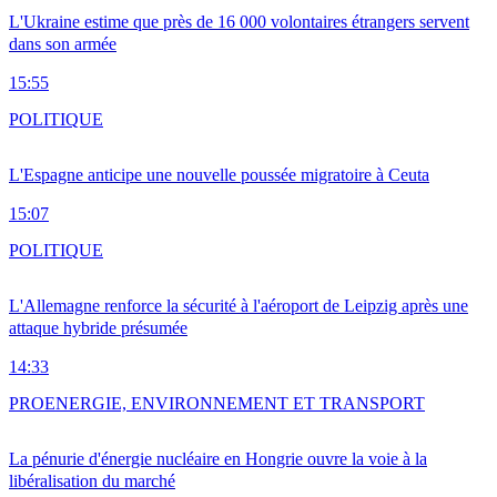
L'Ukraine estime que près de 16 000 volontaires étrangers servent
dans son armée
15:55
POLITIQUE
L'Espagne anticipe une nouvelle poussée migratoire à Ceuta
15:07
POLITIQUE
L'Allemagne renforce la sécurité à l'aéroport de Leipzig après une
attaque hybride présumée
14:33
PRO
ENERGIE, ENVIRONNEMENT ET TRANSPORT
La pénurie d'énergie nucléaire en Hongrie ouvre la voie à la
libéralisation du marché