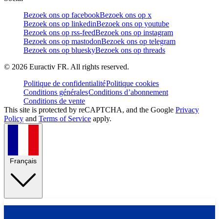
Bezoek ons op facebook
Bezoek ons op x
Bezoek ons op linkedin
Bezoek ons op youtube
Bezoek ons op rss-feed
Bezoek ons op instagram
Bezoek ons op mastodon
Bezoek ons op telegram
Bezoek ons op bluesky
Bezoek ons op threads
©
2026
Euractiv FR. All rights reserved.
Politique de confidentialité
Politique cookies
Conditions générales
Conditions d’abonnement
Conditions de vente
This site is protected by reCAPTCHA, and the Google
Privacy
Policy
and
Terms of Service
apply.
Français