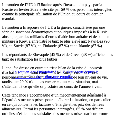
Le soutien de l’UE à l’Ukraine après l’invasion du pays par la
Russie en février 2022 a été cité par 69 % des personnes interrogées
comme la principale réalisation de l’Union au cours du dernier
mandat.
Le soutien à la réponse de l’UE à la guerre, caractérisée par une
série de sanctions économiques et politiques imposées à la Russie
ainsi que par des milliards d’euros d’aide humanitaire et de soutien
militaire à Kiev, a enregistré le taux le plus élevé aux Pays-Bas (90
%), en Suède (87 %), en Finlande (87 %) et en Irlande (87 %).
Les répondants de Slovaquie (45 %) et de Grèce (48 %) affichent les
taux de satisfaction les plus faibles.
L’enquête dresse en outre un triste bilan de la crise du pouvoir
Le soutien des Finlandais à l’UE s’est accru depuis la
d’achat à laquelle sont confrontés les Européens : 50 % des
guerre en Ukraine, selon une enquête
personnes interrogées font état d’une baisse de leur niveau de vie,
tandis que 29 % n’ont pas encore connu cette situation, mais
s’attendent à ce qu’elle se produise au cours de l’année à venir.
Cette tendance s’accompagne d’un mécontentement généralisé à
l’égard des mesures prises pour améliorer la situation, en particulier
en ce qui concerne les factures d’énergie et les prix des denrées
alimentaires. Parmi les personnes interrogées, 65 % ont déclaré
qu’elles n’étaient pas satisfaites des mesures prises par leur propre