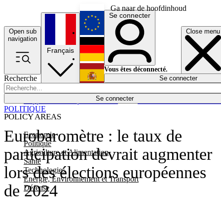
Ga naar de hoofdinhoud
Se connecter
Open sub
Close menu
English
navigation
Français
Deutsch
Vous êtes déconnecté.
Recherche
Se connecter
Español
Lumières éteintes
Se connecter
Rapporteur
Politique
Économie
Newsletters
Evénements
Em
POLITIQUE
POLICY AREAS
Eurobaromètre : le taux de
Economie
Politique
participation devrait augmenter
Agriculture et Alimentation
Santé
lors des élections européennes
Technologies
Energie, Environnement et Transport
de 2024
Défense