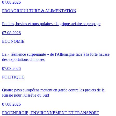
07.08.2026
PRO
AGRICULTURE & ALIMENTATION
Poulets, bovins et ours polaires : la grippe aviaire se propage
07.08.2026
ÉCONOMIE
La « résilience surprenante » de l'Allemagne face à la forte hausse
des exportations chinoises
07.08.2026
POLITIQUE
Quatre pays européens mettent en garde contre les projets de la
Russie pour l'Ossétie du Sud
07.08.2026
PRO
ENERGIE, ENVIRONNEMENT ET TRANSPORT