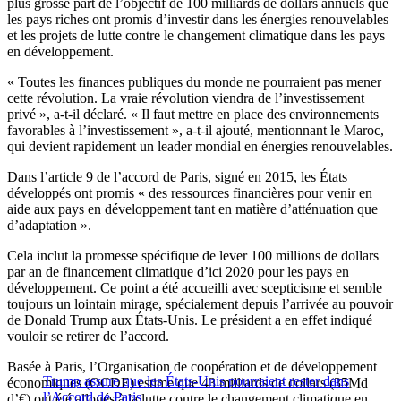
plus grosse part de l’objectif de 100 milliards de dollars annuels que
les pays riches ont promis d’investir dans les énergies renouvelables
et les projets de lutte contre le changement climatique dans les pays
en développement.
« Toutes les finances publiques du monde ne pourraient pas mener
cette révolution. La vraie révolution viendra de l’investissement
privé », a-t-il déclaré. « Il faut mettre en place des environnements
favorables à l’investissement », a-t-il ajouté, mentionnant le Maroc,
qui devient rapidement un leader mondial en énergies renouvelables.
Dans l’article 9 de l’accord de Paris, signé en 2015, les États
développés ont promis « des ressources financières pour venir en
aide aux pays en développement tant en matière d’atténuation que
d’adaptation ».
Cela inclut la promesse spécifique de lever 100 millions de dollars
par an de financement climatique d’ici 2020 pour les pays en
développement. Ce point a été accueilli avec scepticisme et semble
toujours un lointain mirage, spécialement depuis l’arrivée au pouvoir
de Donald Trump aux États-Unis. Le président a en effet indiqué
vouloir se retirer de l’accord.
Basée à Paris, l’Organisation de coopération et de développement
Trump assure que les États-Unis pourraient rester dans
économiques (OCDE) estime que 43 milliards de dollars (35Md
l’Accord de Paris
d’€) ont été alloués à la lutte contre le changement climatique en