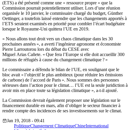
(ETS) a été présenté comme une « ressource propre » que la
Commission pourrait potentiellement utiliser. Lors d’une réunion
organisée le 10 janvier, le commissaire chargé du budget, Günther
Oettinger, a toutefois laissé entendre que les changements apportés à
l’ETS seraient examinés en priorité pour combler l’écart budgétaire
lorsque le Royaume-Uni quittera l’UE en 2019.
« Nous allons tout droit vers un chaos climatique dans les 30
prochaines années », a averti l’ingénieur agronome et économiste
Pierre Larroutorou lors du débat du CESE avec
Miguel Arias Cañete. « Que fera l’Europe si elle doit accueillir 300
millions de réfugiés à cause du changement climatique ? »
Le commissaire a défendu le bilan de l’UE, en soulignant que le
bloc avait « l’objectif le plus ambitieux (pour réduire les émissions
de carbone) de l’accord de Paris ». Nous sommes des personnes
sérieuses dans l’action pour le climat… l’UE est la seule juridiction à
avoir mis en place toute sa législation climatique », a-t-il ajouté.
La Commission devrait également proposer une législation sur le
financement durable en mars, afin d’obliger le secteur financier à
rendre compte des incidences de ses investissements sur le climat.
Jan 19, 2018 - 09:41
Politique
Changement Climatique
Chine
International