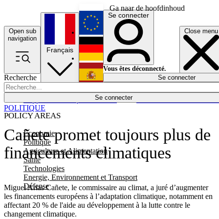
Ga naar de hoofdinhoud
Se connecter
Open sub
Close menu
English
navigation
Français
Deutsch
Vous êtes déconnecté.
Recherche
Se connecter
Español
Lumières éteintes
Se connecter
Rapporteur
Politique
Économie
Newsletters
Evénements
Em
POLITIQUE
POLICY AREAS
Cañete promet toujours plus de
Economie
Politique
financements climatiques
Agriculture et Alimentation
Santé
Technologies
Energie, Environnement et Transport
Défense
Miguel Arias Cañete, le commissaire au climat, a juré d’augmenter
les financements européens à l’adaptation climatique, notamment en
affectant 20 % de l'aide au développement à la lutte contre le
changement climatique.