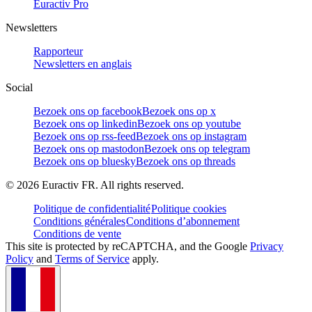
Euractiv Pro
Newsletters
Rapporteur
Newsletters en anglais
Social
Bezoek ons op facebook
Bezoek ons op x
Bezoek ons op linkedin
Bezoek ons op youtube
Bezoek ons op rss-feed
Bezoek ons op instagram
Bezoek ons op mastodon
Bezoek ons op telegram
Bezoek ons op bluesky
Bezoek ons op threads
©
2026
Euractiv FR. All rights reserved.
Politique de confidentialité
Politique cookies
Conditions générales
Conditions d’abonnement
Conditions de vente
This site is protected by reCAPTCHA, and the Google
Privacy
Policy
and
Terms of Service
apply.