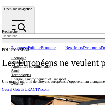
Open sub navigation
Recherche
Rapporteur
Politique
Économie
Newsletters
Evénements
Em
POLICY AREAS
Economie
Les Européens ne veulent 
Politique
Agriculture et Alimentation
Santé
Technologies
Energie, Environnement et Transport
Une grande majorité de citoyens européens s’opposerait au changement 
Défense
Georgi Gotev
EURACTIV.com