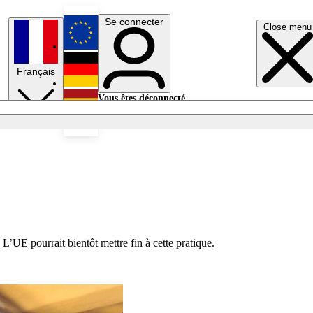
Se connecter
Close menu
English
Français
Deutsch
Vous êtes déconnecté.
Se connecter
Español
Lumières éteintes
 L’UE pourrait bientôt mettre fin à cette pratique.