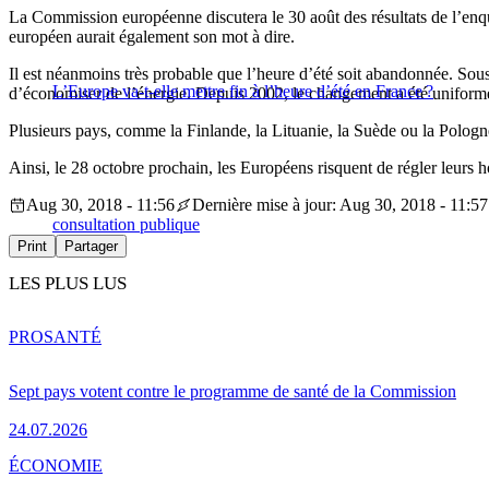
La Commission européenne discutera le 30 août des résultats de l’enqu
européen aurait également son mot à dire.
Il est néanmoins très probable que l’heure d’été soit abandonnée. Sou
L’Europe va-t-elle mettre fin à l’heure d’été en France ?
d’économiser de l’énergie. Depuis 2002, le changement a été uniform
Plusieurs pays, comme la Finlande, la Lituanie, la Suède ou la Pologne,
Ainsi, le 28 octobre prochain, les Européens risquent de régler leurs h
Aug 30, 2018 - 11:56
Dernière mise à jour: Aug 30, 2018 - 11:57
consultation publique
Print
Partager
LES PLUS LUS
PRO
SANTÉ
Sept pays votent contre le programme de santé de la Commission
24.07.2026
ÉCONOMIE