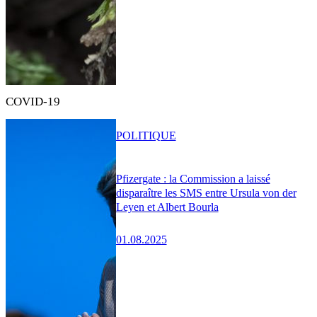
COVID-19
POLITIQUE
Pfizergate : la Commission a laissé
disparaître les SMS entre Ursula von der
Leyen et Albert Bourla
01.08.2025