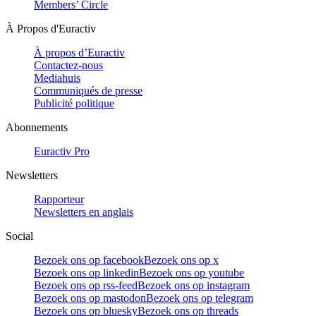
Members’ Circle
À Propos d'Euractiv
À propos d’Euractiv
Contactez-nous
Mediahuis
Communiqués de presse
Publicité politique
Abonnements
Euractiv Pro
Newsletters
Rapporteur
Newsletters en anglais
Social
Bezoek ons op facebook
Bezoek ons op x
Bezoek ons op linkedin
Bezoek ons op youtube
Bezoek ons op rss-feed
Bezoek ons op instagram
Bezoek ons op mastodon
Bezoek ons op telegram
Bezoek ons op bluesky
Bezoek ons op threads