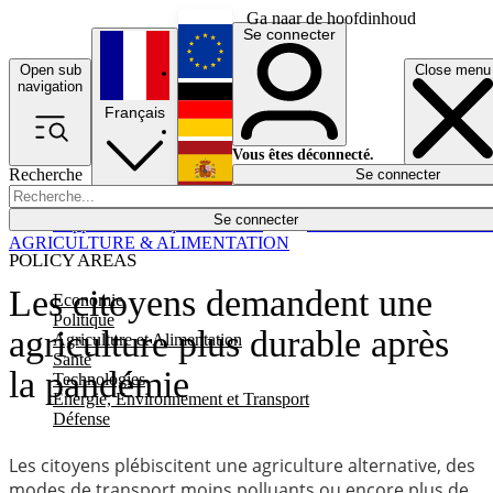
Ga naar de hoofdinhoud
Se connecter
Open sub
Close menu
English
navigation
Français
Deutsch
Vous êtes déconnecté.
Recherche
Se connecter
Español
Lumières éteintes
Se connecter
Rapporteur
Politique
Économie
Newsletters
Evénements
Em
AGRICULTURE & ALIMENTATION
POLICY AREAS
Les citoyens demandent une
Economie
Politique
agriculture plus durable après
Agriculture et Alimentation
Santé
la pandémie
Technologies
Energie, Environnement et Transport
Défense
Les citoyens plébiscitent une agriculture alternative, des
modes de transport moins polluants ou encore plus de