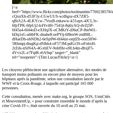
[<a
href="https://www.flickr.com/photos/toolmantim/7769238578/in
cQxnXh-d53F3y-CGwUUS-wzBgxe-dX7ZR5-
qBiA2A-4LKYcw-7VozB-rnkaww-k51upx-4JCL3v-
6fpTPK-6fpUj2-k4Yv4H-7541jt-8q6yAQ-dvZj5P-
6f45a4-6f44oD-eXHqJX-oCMKtY-dJ6uCP-fbnWi1-
bDq1sG-a6tbFK-dnahe8-oePYij-6f8enW-zntB8L-
dHaeDb-obNDh2-6eSp9W-6f44ze-onjfZb-oon5HW-
5Rhmpj-diugKp-dSfkk4-oF573M-pdGr3S-oFobxH-
2rZds-nSiN4A-4GxbEV-9ohfHe-o9Lb4m-dhxjF5-
dVvx2L-e7FqtR-r6A9ap" target="_blank"
rel="noopener">[Tim Lucas/Flickr]</a>]
Les citoyens plébiscitent une agriculture alternative, des modes de
transport moins polluants ou encore plus de moyens pour les
hôpitaux après la pandémie, selon une consultation lancée par le
WWF et la Croix-Rouge, à laquelle ont participé 165 000
personnes.
Cette consultation, menée avec make.org, le groupe SOS, UnisCités
et MouvementUp, « pour construire ensemble le monde d’après la
crise Covid-19 », était ouverte du 10 avril au 25 mai.