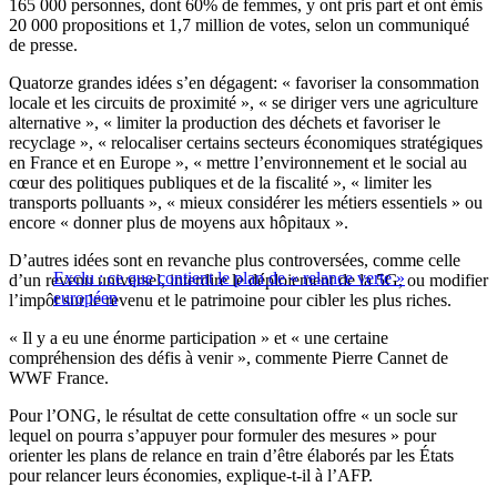
165 000 personnes, dont 60% de femmes, y ont pris part et ont émis
20 000 propositions et 1,7 million de votes, selon un communiqué
de presse.
Quatorze grandes idées s’en dégagent: « favoriser la consommation
locale et les circuits de proximité », « se diriger vers une agriculture
alternative », « limiter la production des déchets et favoriser le
recyclage », « relocaliser certains secteurs économiques stratégiques
en France et en Europe », « mettre l’environnement et le social au
cœur des politiques publiques et de la fiscalité », « limiter les
transports polluants », « mieux considérer les métiers essentiels » ou
encore « donner plus de moyens aux hôpitaux ».
D’autres idées sont en revanche plus controversées, comme celle
Exclu : ce que contient le plan de « relance verte »
d’un revenu universel, interdire le déploiement de la 5G, ou modifier
européen
l’impôt sur le revenu et le patrimoine pour cibler les plus riches.
« Il y a eu une énorme participation » et « une certaine
compréhension des défis à venir », commente Pierre Cannet de
WWF France.
Pour l’ONG, le résultat de cette consultation offre « un socle sur
lequel on pourra s’appuyer pour formuler des mesures » pour
orienter les plans de relance en train d’être élaborés par les États
pour relancer leurs économies, explique-t-il à l’AFP.