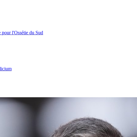
e pour l'Ossétie du Sud
licium