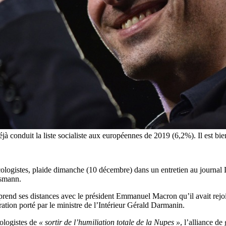
jà conduit la liste socialiste aux européennes de 2019 (6,2%). Il est bi
logistes, plaide dimanche (10 décembre) dans un entretien au journal
ksmann.
prend ses distances avec le président Emmanuel Macron qu’il avait rejoi
ration porté par le ministre de l’Intérieur Gérald Darmanin.
cologistes de
« sortir de l’humiliation totale de la Nupes »
, l’alliance d