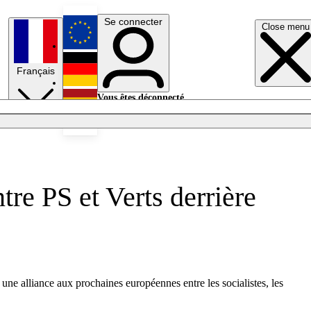
Se connecter
Close menu
English
Français
Deutsch
Vous êtes déconnecté.
Se connecter
Español
Lumières éteintes
re PS et Verts derrière
e alliance aux prochaines européennes entre les socialistes, les