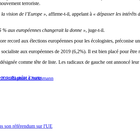
mouvement terroriste.
 la vision de l’Europe »
, affirme-t-il, appelant à
« dépasser les intérêts 
 25 % aux européennes changerait la donne »
, juge-t-il.
ore record aux élections européennes pour les écologistes, préconise 
iste socialiste aux européennes de 2019 (6,2%). Il est bien placé pour êtr
désignée comme tête de liste. Les radicaux de gauche ont annoncé leur v
t se dit prête à voter
s 2024
Raphaël Glucksmann
s son référendum sur l'UE