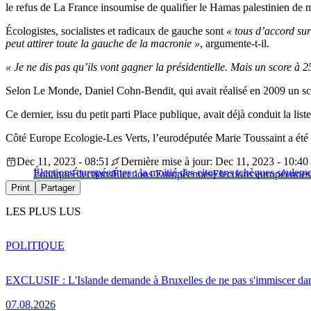
le refus de La France insoumise de qualifier le Hamas palestinien de 
Écologistes, socialistes et radicaux de gauche sont
« tous d’accord sur
peut attirer toute la gauche de la macronie »
, argumente-t-il.
« Je ne dis pas qu’ils vont gagner la présidentielle. Mais un score à
Selon Le Monde, Daniel Cohn-Bendit, qui avait réalisé en 2009 un sc
Ce dernier, issu du petit parti Place publique, avait déjà conduit la l
Côté Europe Ecologie-Les Verts, l’eurodéputée Marie Toussaint a été 
Dec 11, 2023 - 08:51
Dernière mise à jour: Dec 11, 2023 - 10:40
Élections européennes : la moitié des citoyens tchèques seulemen
Politique
Élections
Élections Européennes
Elections européenne
Print
Partager
LES PLUS LUS
POLITIQUE
EXCLUSIF : L'Islande demande à Bruxelles de ne pas s'immiscer dan
07.08.2026