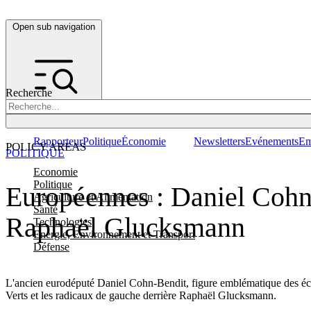
Open sub navigation
Recherche
Rapporteur
Politique
Économie
Newsletters
Evénements
Em
POLICY AREAS
POLITIQUE
Economie
Politique
Européennes : Daniel Cohn-
Agriculture et Alimentation
Santé
Raphaël Glucksmann
Technologies
Energie, Environnement et Transport
Défense
L'ancien eurodéputé Daniel Cohn-Bendit, figure emblématique des écol
Verts et les radicaux de gauche derrière Raphaël Glucksmann.