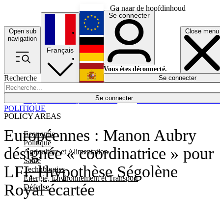
Ga naar de hoofdinhoud
Se connecter
Open sub
Close menu
English
navigation
Français
Deutsch
Vous êtes déconnecté.
Recherche
Se connecter
Español
Lumières éteintes
Se connecter
Rapporteur
Politique
Économie
Newsletters
Evénements
Em
POLITIQUE
POLICY AREAS
Européennes : Manon Aubry
Economie
Politique
désignée « coordinatrice » pour
Agriculture et Alimentation
Santé
LFI, l'hypothèse Ségolène
Technologies
Energie, Environnement et Transport
Royal écartée
Défense