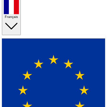
Français