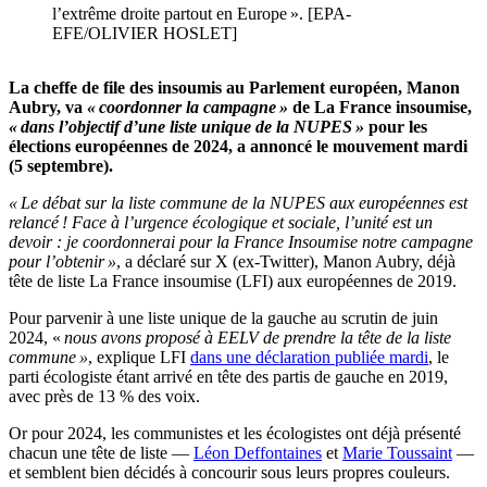
l’extrême droite partout en Europe ». [EPA-
EFE/OLIVIER HOSLET]
La cheffe de file des insoumis au Parlement européen, Manon
Aubry, va
« coordonner la campagne »
de La France insoumise,
« dans l’objectif d’une liste unique de la NUPES »
pour les
élections européennes de 2024, a annoncé le mouvement mardi
(5 septembre).
« Le débat sur la liste commune de la NUPES aux européennes est
relancé ! Face à l’urgence écologique et sociale, l’unité est un
devoir : je coordonnerai pour la France Insoumise notre campagne
pour l’obtenir »
, a déclaré sur X (ex-Twitter), Manon Aubry, déjà
tête de liste La France insoumise (LFI) aux européennes de 2019.
Pour parvenir à une liste unique de la gauche au scrutin de juin
2024, «
nous avons proposé à EELV de prendre la tête de la liste
commune »
, explique LFI
dans une déclaration publiée mardi
, le
parti écologiste étant arrivé en tête des partis de gauche en 2019,
avec près de 13 % des voix.
Or pour 2024, les communistes et les écologistes ont déjà présenté
chacun une tête de liste —
Léon Deffontaines
et
Marie Toussaint
—
et semblent bien décidés à concourir sous leurs propres couleurs.