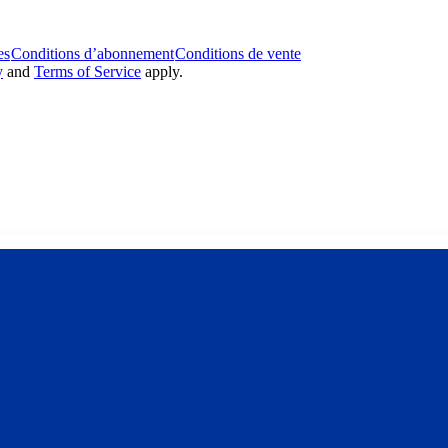
es
Conditions d’abonnement
Conditions de vente
y
and
Terms of Service
apply.