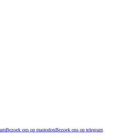
ram
Bezoek ons op mastodon
Bezoek ons op telegram