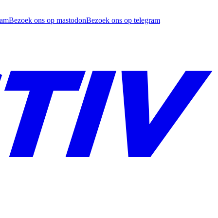
ram
Bezoek ons op mastodon
Bezoek ons op telegram