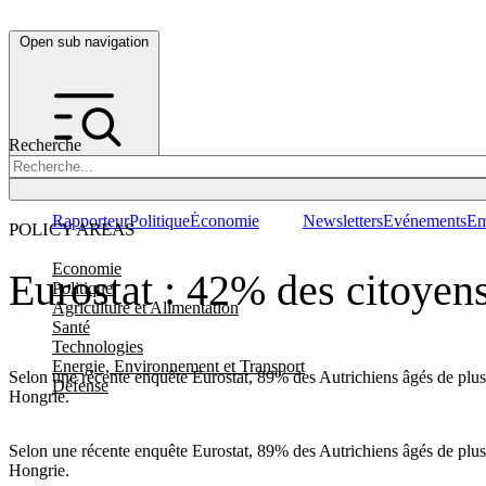
Open sub navigation
Recherche
Rapporteur
Politique
Économie
Newsletters
Evénements
Em
POLICY AREAS
Economie
Eurostat : 42% des citoyens
Politique
Agriculture et Alimentation
Santé
Technologies
Energie, Environnement et Transport
Selon une récente enquête Eurostat, 89% des Autrichiens âgés de plus 
Défense
Hongrie.
Selon une récente enquête Eurostat, 89% des Autrichiens âgés de plus 
Hongrie.