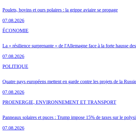
Poulets, bovins et ours polaires : la grippe aviaire se propage
07.08.2026
ÉCONOMIE
La « résilience surprenante » de l'Allemagne face à la forte hausse de
07.08.2026
POLITIQUE
Quatre pays européens mettent en garde contre les projets de la Russi
07.08.2026
PRO
ENERGIE, ENVIRONNEMENT ET TRANSPORT
Panneaux solaires et puces : Trump impose 15% de taxes sur le polysi
07.08.2026