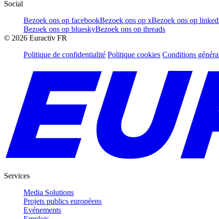
Social
Bezoek ons op facebook
Bezoek ons op x
Bezoek ons op linked
Bezoek ons op bluesky
Bezoek ons op threads
©
2026
Euractiv FR
Politique de confidentialité
Politique cookies
Conditions généra
Services
Media Solutions
Projets publics européens
Evénements
Emplois