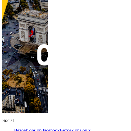
Social
Bezoek ons op facebook
Bezoek ons op x