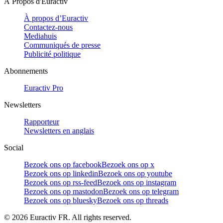
À Propos d'Euractiv
À propos d’Euractiv
Contactez-nous
Mediahuis
Communiqués de presse
Publicité politique
Abonnements
Euractiv Pro
Newsletters
Rapporteur
Newsletters en anglais
Social
Bezoek ons op facebook
Bezoek ons op x
Bezoek ons op linkedin
Bezoek ons op youtube
Bezoek ons op rss-feed
Bezoek ons op instagram
Bezoek ons op mastodon
Bezoek ons op telegram
Bezoek ons op bluesky
Bezoek ons op threads
©
2026
Euractiv FR. All rights reserved.