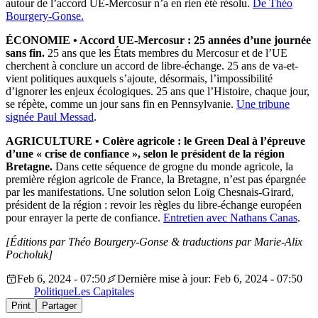
autour de l’accord UE-Mercosur n’a en rien été résolu.
De Théo
Bourgery-Gonse.
ÉCONOMIE
• Accord UE-Mercosur : 25 années d’une journée
sans fin.
25 ans que les États membres du Mercosur et de l’UE
cherchent à conclure un accord de libre-échange. 25 ans de va-et-
vient politiques auxquels s’ajoute, désormais, l’impossibilité
d’ignorer les enjeux écologiques. 25 ans que l’Histoire, chaque jour,
se répète, comme un jour sans fin en Pennsylvanie.
Une tribune
signée Paul Messad
.
AGRICULTURE
• Colère agricole : le Green Deal à l’épreuve
d’une « crise de confiance », selon le président de la région
Bretagne.
Dans cette séquence de grogne du monde agricole, la
première région agricole de France, la Bretagne, n’est pas épargnée
par les manifestations. Une solution selon Loïg Chesnais-Girard,
président de la région : revoir les règles du libre-échange européen
pour enrayer la perte de confiance.
Entretien avec Nathans Canas
.
[Éditions par Théo Bourgery-Gonse
& traductions par Marie-Alix
Pocholuk]
Feb 6, 2024 - 07:50
Dernière mise à jour: Feb 6, 2024 - 07:50
Politique
Les Capitales
Print
Partager