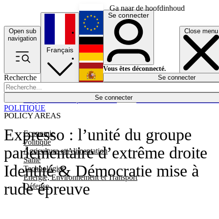
Ga naar de hoofdinhoud
Se connecter
Open sub
Close menu
English
navigation
Français
Deutsch
Vous êtes déconnecté.
Recherche
Se connecter
Español
Lumières éteintes
Se connecter
Rapporteur
Politique
Économie
Newsletters
Evénements
Em
POLITIQUE
POLICY AREAS
Expresso : l’unité du groupe
Economie
Politique
parlementaire d’extrême droite
Agriculture et Alimentation
Santé
Identité & Démocratie mise à
Technologies
Energie, Environnement et Transport
rude épreuve
Défense