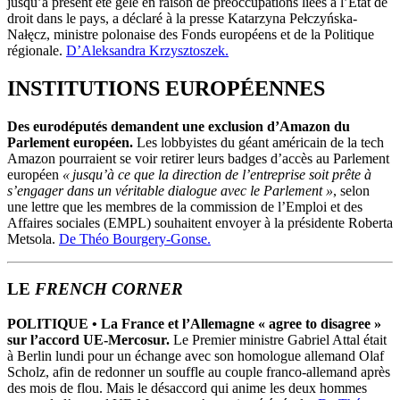
jusqu’à présent été gelé en raison de préoccupations liées à l’État de
droit dans le pays, a déclaré à la presse Katarzyna Pełczyńska-
Nałęcz, ministre polonaise des Fonds européens et de la Politique
régionale.
D’Aleksandra Krzysztoszek.
INSTITUTIONS EUROP
É
ENNES
Des eurodéputés demandent une exclusion d’Amazon du
Parlement européen.
Les lobbyistes du géant américain de la tech
Amazon pourraient se voir retirer leurs badges d’accès au Parlement
européen
« jusqu’à ce que la direction de l’entreprise soit prête à
s’engager dans un véritable dialogue avec le Parlement »
, selon
une lettre que les membres de la commission de l’Emploi et des
Affaires sociales (EMPL) souhaitent envoyer à la présidente Roberta
Metsola.
De Théo Bourgery-Gonse.
LE
FRENCH CORNER
POLITIQUE
•
La France et l’Allemagne « agree to disagree »
sur l’accord UE-Mercosur.
Le Premier ministre Gabriel Attal était
à Berlin lundi pour un échange avec son homologue allemand Olaf
Scholz, afin de redonner un souffle au couple franco-allemand après
des mois de flou. Mais le désaccord qui anime les deux hommes