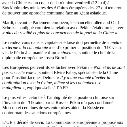
avec la Chine est au coeur de la réunion vendredi (12 mai) à
Stockholm des ministres des Affaires étrangères des 27 qui tenteront
de trouver une approche commune face au géant asiatique.
Mardi, devant le Parlement européen, le chancelier allemand Olaf
Scholz a souligné combien la relation avec Pékin s’était durcie, avec
« plus de rivalité et plus de concurrence de la part de la Chine ».
Le rendez-vous dans la capitale suédoise doit permettre de
« mettre
un terme à la cacophonie »
et d’exprimer la position de l’UE vis-à-
vis de Pékin à la manière d’un
« choeur »
, soutient le chef de la
diplomatie européenne Josep Borrell.
Les Européens peuvent-ils se fâcher avec Pékin?
« Non et ils ne sont
pas sur cette voie »,
soutient Elvire Fabry, spécialiste de la Chine
pour l’Institut Jacques Delors.
« Il y a une volonté d’éviter la
confrontation avec la Chine, même si les contentieux se
multiplient »,
explique-t-elle à l’AFP.
Le plus vif est celui lié à l’ambiguïté de la position chinoise sur
l’invasion de l’Ukraine par la Russie. Pékin n’a pas condamné
Moscou et certaines de ses entreprises aident la Russie en
contournant les sanctions européennes.
L’UE a décidé de sévir. La Commissions européenne a proposé aux