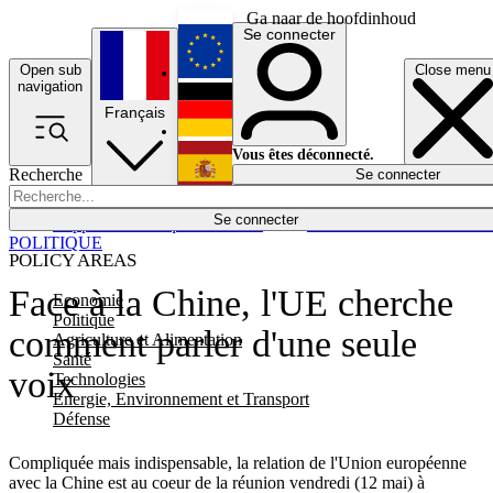
Ga naar de hoofdinhoud
Se connecter
Open sub
Close menu
English
navigation
Français
Deutsch
Vous êtes déconnecté.
Recherche
Se connecter
Español
Lumières éteintes
Se connecter
Rapporteur
Politique
Économie
Newsletters
Evénements
Em
POLITIQUE
POLICY AREAS
Face à la Chine, l'UE cherche
Economie
Politique
comment parler d'une seule
Agriculture et Alimentation
Santé
voix
Technologies
Energie, Environnement et Transport
Défense
Compliquée mais indispensable, la relation de l'Union européenne
avec la Chine est au coeur de la réunion vendredi (12 mai) à