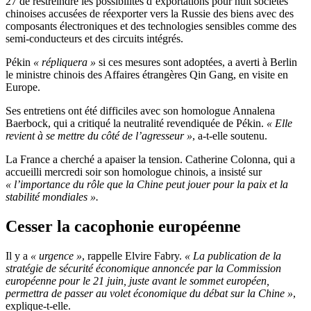
27 de restreindre les possibilités d’exportations pour huit sociétés
chinoises accusées de réexporter vers la Russie des biens avec des
composants électroniques et des technologies sensibles comme des
semi-conducteurs et des circuits intégrés.
Pékin
« répliquera »
si ces mesures sont adoptées, a averti à Berlin
le ministre chinois des Affaires étrangères Qin Gang, en visite en
Europe.
Ses entretiens ont été difficiles avec son homologue Annalena
Baerbock, qui a critiqué la neutralité revendiquée de Pékin.
« Elle
revient à se mettre du côté de l’agresseur »
, a-t-elle soutenu.
La France a cherché a apaiser la tension. Catherine Colonna, qui a
accueilli mercredi soir son homologue chinois, a insisté sur
« l’importance du rôle que la Chine peut jouer pour la paix et la
stabilité mondiales ».
Cesser la cacophonie européenne
Il y a
« urgence »
, rappelle Elvire Fabry.
« La publication de la
stratégie de sécurité économique annoncée par la Commission
européenne pour le 21 juin, juste avant le sommet européen,
permettra de passer au volet économique du débat sur la Chine »
,
explique-t-elle.