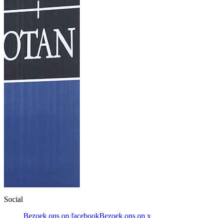
Social
Bezoek ons op facebook
Bezoek ons op x