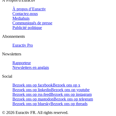
À Propos d'Euractiv
À propos d’Euractiv
Contactez-nous
Mediahuis
Communiqués de presse
Publicité politique
Abonnements
Euractiv Pro
Newsletters
Rapporteur
Newsletters en anglais
Social
Bezoek ons op facebook
Bezoek ons op x
Bezoek ons op linkedin
Bezoek ons op youtube
Bezoek ons op rss-feed
Bezoek ons op instagram
Bezoek ons op mastodon
Bezoek ons op telegram
Bezoek ons op bluesky
Bezoek ons op threads
©
2026
Euractiv FR. All rights reserved.