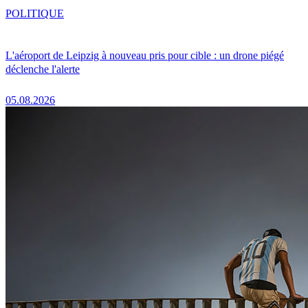
POLITIQUE
L'aéroport de Leipzig à nouveau pris pour cible : un drone piégé
déclenche l'alerte
05.08.2026