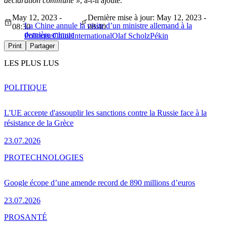
déclaration commune »
, a-t-il ajouté.
May 12, 2023 -
Dernière mise à jour: May 12, 2023 -
La Chine annule la visite d’un ministre allemand à la
08:30
08:40
dernière minute
Politique
Chine
International
Olaf Scholz
Pékin
Print
Partager
LES PLUS LUS
POLITIQUE
L'UE accepte d'assouplir les sanctions contre la Russie face à la
résistance de la Grèce
23.07.2026
PRO
TECHNOLOGIES
Google écope d’une amende record de 890 millions d’euros
23.07.2026
PRO
SANTÉ