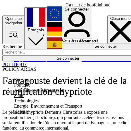
Ga naar de hoofdinhoud
Se connecter
Open sub
Close menu
English
navigation
Français
Deutsch
Vous êtes déconnecté.
Recherche
Se connecter
Español
Lumières éteintes
Se connecter
Rapporteur
Politique
Économie
Newsletters
Evénements
Em
POLITIQUE
POLICY AREAS
Famagouste devient la clé de la
Economie
Politique
réunification chypriote
Agriculture et Alimentation
Santé
Technologies
Energie, Environnement et Transport
Défense
Le président chypriote Demetris Christofias a exposé une
proposition hier (11 octobre), qui pourrait accélérer les discussions
sur la réunification de l’île en ouvrant le port de Famagusta, une cité
fantôme, au commerce international.