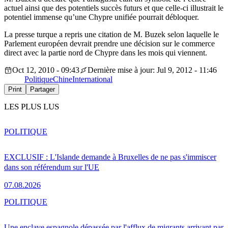
actuel ainsi que des potentiels succès futurs et que celle-ci illustrait le
potentiel immense qu’une Chypre unifiée pourrait débloquer.
La presse turque a repris une citation de M. Buzek selon laquelle le
Parlement européen devrait prendre une décision sur le commerce
direct avec la partie nord de Chypre dans les mois qui viennent.
Oct 12, 2010 - 09:43
Dernière mise à jour: Jul 9, 2012 - 11:46
Politique
Chine
International
Print
Partager
LES PLUS LUS
POLITIQUE
EXCLUSIF : L'Islande demande à Bruxelles de ne pas s'immiscer
dans son référendum sur l'UE
07.08.2026
POLITIQUE
Une enclave espagnole dépassée par l'afflux de migrants arrivant par