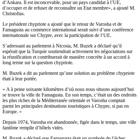
d’Ankara. Il est inconcevable, pour un pays candidat à l’UE,
d’occuper et de refuser de reconnaître un Etat membre», a ajouté M.
Christofias.
Le président chypriote a ajouté que le retour de Varosha et de
Famagusta au commerce international serait suivi d’une conférence
internationale sur Chypre, avec la participation de l’UE.
S’adressant au parlement à Nicosia, M. Buzek a déclaré qu’il
espérait que la Turquie soutiendrait activement les négociations sur
la réunification et contribuerait de manière concrète à un accord à
long terme sur la question chypriote.
M. Buzek a dit au parlement qu’une solution au problème chypriote
était à leur portée.
« A à peine soixante kilomètres d’où nous nous situons aujourd’hui
se trouve la ville de Famagusta. En son temps, c’était un des endroits
les plus riches de la Méditerranée orientale et Varosha comptait
parmi les principales destinations touristiques à Chypre, si pas en
Europe. »
Depuis 1974, Varosha est abandonnée, figée dans le temps, une ville
fantôme remplie d’hôtels vides.
M. Buzek a déclaré que Famagusta était un symbole de l’échec