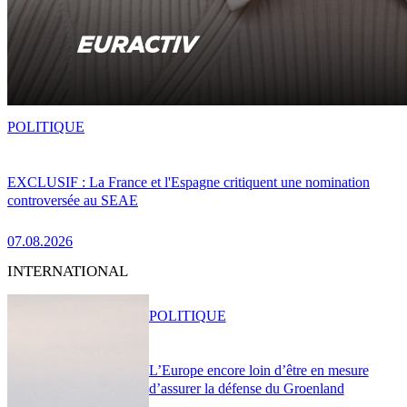
POLITIQUE
EXCLUSIF : La France et l'Espagne critiquent une nomination
controversée au SEAE
07.08.2026
INTERNATIONAL
POLITIQUE
L’Europe encore loin d’être en mesure
d’assurer la défense du Groenland