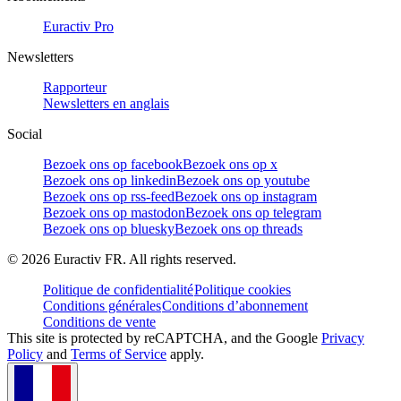
Euractiv Pro
Newsletters
Rapporteur
Newsletters en anglais
Social
Bezoek ons op facebook
Bezoek ons op x
Bezoek ons op linkedin
Bezoek ons op youtube
Bezoek ons op rss-feed
Bezoek ons op instagram
Bezoek ons op mastodon
Bezoek ons op telegram
Bezoek ons op bluesky
Bezoek ons op threads
©
2026
Euractiv FR. All rights reserved.
Politique de confidentialité
Politique cookies
Conditions générales
Conditions d’abonnement
Conditions de vente
This site is protected by reCAPTCHA, and the Google
Privacy
Policy
and
Terms of Service
apply.