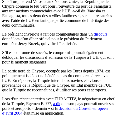
Si la Turquie rend Varosha aux Nations Unies, la République de
Chypre donnera le feu vert pour l’ouverture du port de Famagusta
aux transactions commerciales avec l’UE, a-t-il dit. Varosha et
Famagusta, toutes deux des « villes fantômes », seraient restaurées
avec l’aide de l’UE en tant que partie commune de l’héritage des
deux communautés.
Le président chypriote a fait ces commentaires dans un
discours
donné lors d’un dîner officiel pour le président du Parlement
européen Jerzy Buzek, qui visite l’île divisée.
S’il est couronné de succès, le compromis pourrait également
débloquer les discussions d’adhésion de la Turquie à l’UE, qui sont
pour le moment stagnantes.
La partie nord de Chypre, occupée par les Turcs depuis 1974, est
politiquement isolée et ne bénéficie pas du commerce direct avec
l’UE. En réponse, la Turquie interdit aux navires et avions en
provenance de la République de Chypre, un Etat membre de l’UE
que la Turquie ne reconnaît pas, d’utiliser ses ports et aéroports.
Lors d’un récent entretien avec EURACTIV, le négociateur en chef
de la Turquie, Egemen Ba???,
a dit
que son pays pourrait ouvrir ses
ports et aéroports « demain » si la
décision du Conseil européen
d’avril 2004
était mise en application.