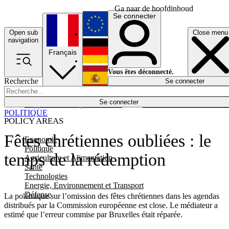
Ga naar de hoofdinhoud
Se connecter
Open sub
Close menu
English
navigation
Français
Deutsch
Vous êtes déconnecté.
Recherche
Se connecter
Español
Lumières éteintes
Se connecter
Rapporteur
Politique
Économie
Newsletters
Evénements
Em
POLITIQUE
POLICY AREAS
Fêtes chrétiennes oubliées : le
Economie
Politique
temps de la rédemption
Agriculture et Alimentation
Santé
Technologies
Energie, Environnement et Transport
Défense
La polémique sur l’omission des fêtes chrétiennes dans les agendas
distribués par la Commission européenne est close. Le médiateur a
estimé que l’erreur commise par Bruxelles était réparée.