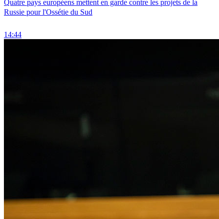
Quatre pays européens mettent en garde contre les projets de la
Russie pour l'Ossétie du Sud
14:44