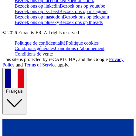
Bezoek ons op facebook
Bezoek ons op x
Bezoek ons op linkedin
Bezoek ons op youtube
Bezoek ons op rss-feed
Bezoek ons op instagram
Bezoek ons op mastodon
Bezoek ons op telegram
Bezoek ons op bluesky
Bezoek ons op threads
©
2026
Euractiv FR. All rights reserved.
Politique de confidentialité
Politique cookies
Conditions générales
Conditions d’abonnement
Conditions de vente
This site is protected by reCAPTCHA, and the Google
Privacy
Policy
and
Terms of Service
apply.
Français