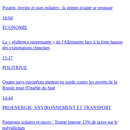
Poulets, bovins et ours polaires : la grippe aviaire se propage
16:04
ÉCONOMIE
La « résilience surprenante » de l'Allemagne face à la forte hausse
des exportations chinoises
15:17
POLITIQUE
Quatre pays européens mettent en garde contre les projets de la
Russie pour l'Ossétie du Sud
14:44
PRO
ENERGIE, ENVIRONNEMENT ET TRANSPORT
Panneaux solaires et puces : Trump impose 15% de taxes sur le
polysilicium