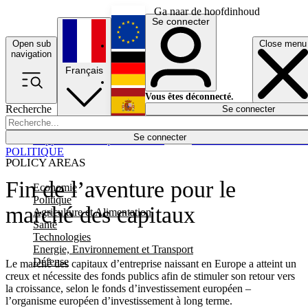
Ga naar de hoofdinhoud
Se connecter
Open sub
Close menu
English
navigation
Français
Deutsch
Vous êtes déconnecté.
Recherche
Se connecter
Español
Lumières éteintes
Se connecter
Rapporteur
Politique
Économie
Newsletters
Evénements
Em
POLITIQUE
POLICY AREAS
Fin de l’aventure pour le
Economie
Politique
marché des capitaux
Agriculture et Alimentation
Santé
Technologies
Energie, Environnement et Transport
Défense
Le marché des capitaux d’entreprise naissant en Europe a atteint un
creux et nécessite des fonds publics afin de stimuler son retour vers
la croissance, selon le fonds d’investissement européen –
l’organisme européen d’investissement à long terme.