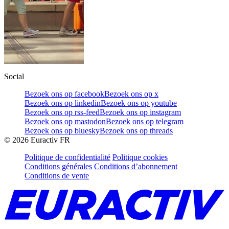
Social
Bezoek ons op facebook
Bezoek ons op x
Bezoek ons op linkedin
Bezoek ons op youtube
Bezoek ons op rss-feed
Bezoek ons op instagram
Bezoek ons op mastodon
Bezoek ons op telegram
Bezoek ons op bluesky
Bezoek ons op threads
©
2026
Euractiv FR
Politique de confidentialité
Politique cookies
Conditions générales
Conditions d’abonnement
Conditions de vente