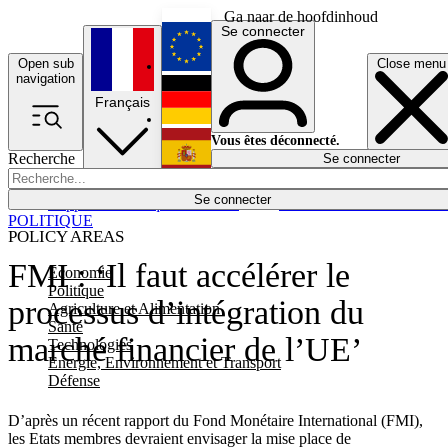
Ga naar de hoofdinhoud
Se connecter
Open sub
Close menu
English
navigation
Français
Deutsch
Vous êtes déconnecté.
Recherche
Se connecter
Español
Lumières éteintes
Se connecter
Rapporteur
Politique
Économie
Newsletters
Evénements
Em
POLITIQUE
POLICY AREAS
FMI : ‘Il faut accélérer le
Economie
Politique
processus d’intégration du
Agriculture et Alimentation
Santé
marché financier de l’UE’
Technologies
Energie, Environnement et Transport
Défense
D’après un récent rapport du Fond Monétaire International (FMI),
les Etats membres devraient envisager la mise place de