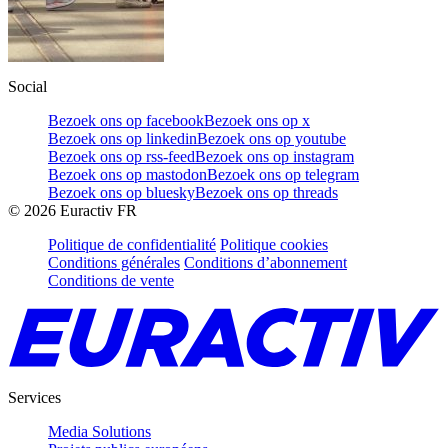
Social
Bezoek ons op facebook
Bezoek ons op x
Bezoek ons op linkedin
Bezoek ons op youtube
Bezoek ons op rss-feed
Bezoek ons op instagram
Bezoek ons op mastodon
Bezoek ons op telegram
Bezoek ons op bluesky
Bezoek ons op threads
©
2026
Euractiv FR
Politique de confidentialité
Politique cookies
Conditions générales
Conditions d’abonnement
Conditions de vente
Services
Media Solutions