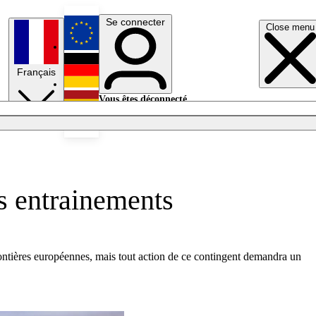
Se connecter
Close menu
English
Français
Deutsch
Vous êtes déconnecté.
Se connecter
Español
Lumières éteintes
es entrainements
rontières européennes, mais tout action de ce contingent demandra un