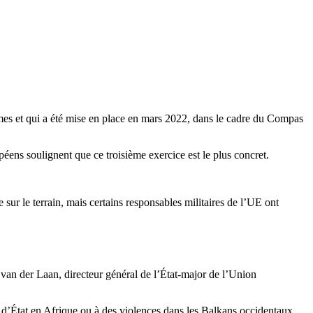
mes et qui a été mise en place en mars 2022, dans le cadre du Compas
éens soulignent que ce troisième exercice est le plus concret.
e sur le terrain, mais certains responsables militaires de l’UE ont
 van der Laan, directeur général de l’État-major de l’Union
s d’État en Afrique ou à des violences dans les Balkans occidentaux.