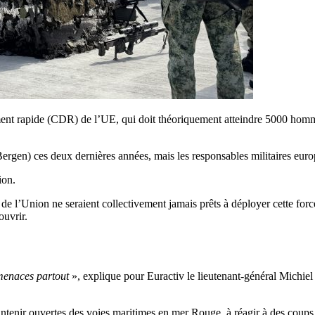
iement rapide (CDR) de l’UE, qui doit théoriquement atteindre 5000 hom
rgen) ces deux dernières années, mais les responsables militaires europ
ion.
s de l’Union ne seraient collectivement jamais prêts à déployer cette forc
ouvrir.
 menaces partout
», explique pour Euractiv le lieutenant-général Michiel
aintenir ouvertes des voies maritimes en mer Rouge, à réagir à des coup