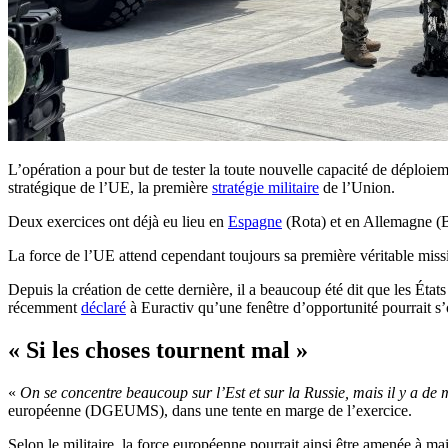
L’opération a pour but de tester la toute nouvelle capacité de déplo
stratégique de l’UE, la première
stratégie militaire
de l’Union.
Deux exercices ont déjà eu lieu en
Espagne
(Rota) et en Allemagne (Be
La force de l’UE attend cependant toujours sa première véritable miss
Depuis la création de cette dernière, il a beaucoup été dit que les État
récemment
déclaré
à Euractiv qu’une fenêtre d’opportunité pourrait s’
« Si les choses tournent mal »
«
On se concentre beaucoup sur l’Est et sur la Russie, mais il y a de
européenne (DGEUMS), dans une tente en marge de l’exercice.
Selon le militaire, la force européenne pourrait ainsi être amenée à m