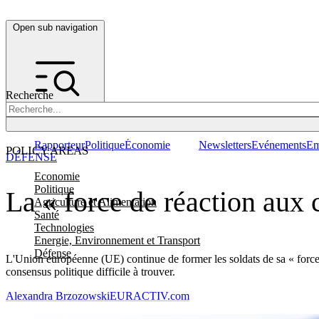
Open sub navigation
Recherche
Rapporteur
Politique
Économie
Newsletters
Evénements
Em
POLICY AREAS
DÉFENSE
Economie
Politique
La « force de réaction aux 
Agriculture et Alimentation
Santé
Technologies
Energie, Environnement et Transport
Défense
L'Union européenne (UE) continue de former les soldats de sa « force 
consensus politique difficile à trouver.
Alexandra Brzozowski
EURACTIV.com