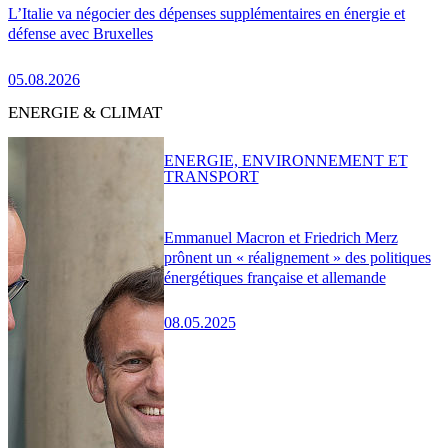
L’Italie va négocier des dépenses supplémentaires en énergie et
défense avec Bruxelles
05.08.2026
ENERGIE & CLIMAT
ENERGIE, ENVIRONNEMENT ET
TRANSPORT
Emmanuel Macron et Friedrich Merz
prônent un « réalignement » des politiques
énergétiques française et allemande
08.05.2025