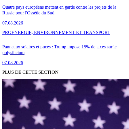
Quatre pays européens mettent en garde contre les projets de la
Russie pour l'Ossétie du Sud
07.08.2026
PRO
ENERGIE, ENVIRONNEMENT ET TRANSPORT
Panneaux solaires et puces : Trump impose 15% de taxes sur le
polysilicium
07.08.2026
PLUS DE CETTE SECTION