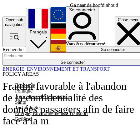
Ga naar de hoofdinhoud
Se connecter
Open sub
Close menu
English
navigation
Français
Deutsch
Vous êtes déconnecté.
Recherche
Se connecter
Español
Lumières éteintes
Se connecter
Rapporteur
Politique
Économie
Newsletters
Evénements
Em
ENERGIE, ENVIRONNEMENT ET TRANSPORT
POLICY AREAS
Frattini favorable à l'abandon
Economie
Politique
de la confidentialité des
Agriculture et Alimentation
Santé
données passagers afin de faire
Technologies
Energie, Environnement et Transport
face à la m
Défense