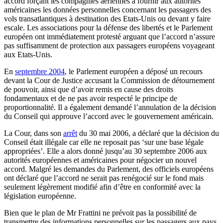
accord forçant les compagnies aériennes à fournir aux autorités
américaines les données personnelles concernant les passagers des
vols transatlantiques à destination des Etats-Unis ou devant y faire
escale. Les associations pour la défense des libertés et le Parlement
européen ont immédiatement protesté arguant que l’accord n’assure
pas suffisamment de protection aux passagers européens voyageant
aux Etats-Unis.
En
septembre 2004
, le Parlement européen a déposé un recours
devant la Cour de Justice accusant la Commission de détournement
de pouvoir, ainsi que d’avoir remis en cause des droits
fondamentaux et de ne pas avoir respecté le principe de
proportionnalité. Il a également demandé l’annulation de la décision
du Conseil qui approuve l’accord avec le gouvernement américain.
La Cour, dans son
arrêt
du 30 mai 2006, a déclaré que la décision du
Conseil était illégale car elle ne reposait pas ‘sur une base légale
appropriées’. Elle a alors donné jusqu’au 30 septembre 2006 aux
autorités européennes et américaines pour négocier un nouvel
accord. Malgré les demandes du Parlement, des officiels européens
ont déclaré que l’accord ne serait pas renégocié sur le fond mais
seulement légèrement modifié afin d’être en conformité avec la
législation européenne.
Bien que le plan de Mr Frattini ne prévoit pas la possibilité de
transmettre des informations personnelles sur les passagers aux pays