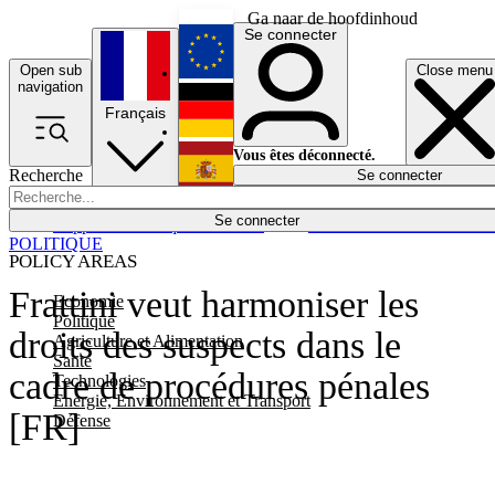
Ga naar de hoofdinhoud
Se connecter
Open sub
Close menu
English
navigation
Français
Deutsch
Vous êtes déconnecté.
Recherche
Se connecter
Español
Lumières éteintes
Se connecter
Rapporteur
Politique
Économie
Newsletters
Evénements
Em
POLITIQUE
POLICY AREAS
Frattini veut harmoniser les
Economie
Politique
droits des suspects dans le
Agriculture et Alimentation
Santé
cadre de procédures pénales
Technologies
Energie, Environnement et Transport
[FR]
Défense