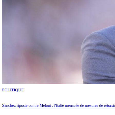
POLITIQUE
Sánchez riposte contre Meloni : l'Italie menacée de mesures de rétorsi