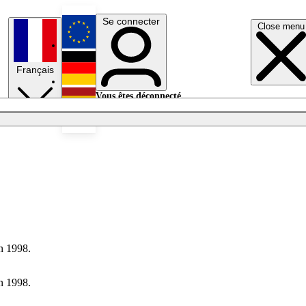
Se connecter
Close menu
English
Français
Deutsch
Vous êtes déconnecté.
Se connecter
Español
Lumières éteintes
in 1998.
in 1998.