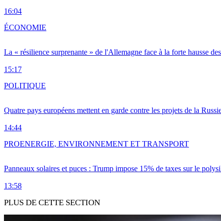
16:04
ÉCONOMIE
La « résilience surprenante » de l'Allemagne face à la forte hausse de
15:17
POLITIQUE
Quatre pays européens mettent en garde contre les projets de la Russi
14:44
PRO
ENERGIE, ENVIRONNEMENT ET TRANSPORT
Panneaux solaires et puces : Trump impose 15% de taxes sur le polysi
13:58
PLUS DE CETTE SECTION