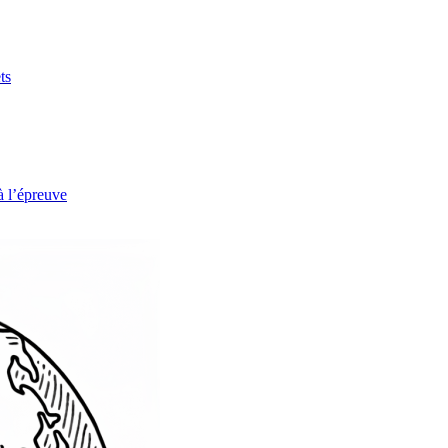
ts
à l’épreuve