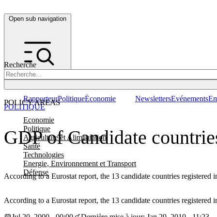
Open sub navigation
Recherche
Rapporteur
Politique
Économie
Newsletters
Evénements
Em
POLICY AREAS
POLITIQUE
Economie
Politique
GDP of Candidate countrie
Agriculture et Alimentation
Santé
Technologies
Energie, Environnement et Transport
Défense
According to a Eurostat report, the 13 candidate countries registered 
According to a Eurostat report, the 13 candidate countries registered 
Jul 20, 2000 - 00:00
Dernière mise à jour: Jan 29, 2010 - 11:23