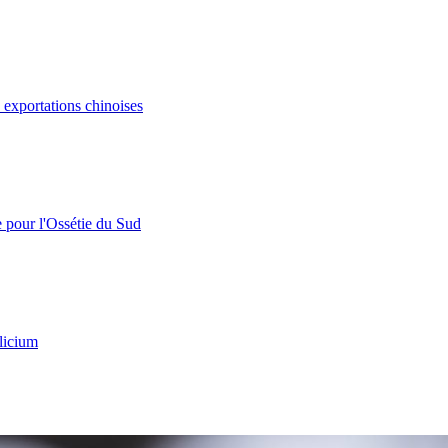
s exportations chinoises
e pour l'Ossétie du Sud
licium