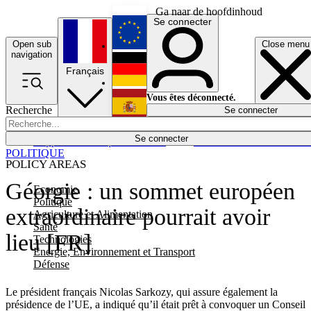
Ga naar de hoofdinhoud
Se connecter
Open sub
Close menu
English
navigation
Français
Deutsch
Vous êtes déconnecté.
Recherche
Se connecter
Español
Lumières éteintes
Se connecter
Rapporteur
Politique
Économie
Newsletters
Evénements
Em
POLITIQUE
POLICY AREAS
Géorgie : un sommet européen
Economie
Politique
extraordinaire pourrait avoir
Agriculture et Alimentation
Santé
lieu [FR]
Technologies
Energie, Environnement et Transport
Défense
Le président français Nicolas Sarkozy, qui assure également la
présidence de l’UE, a indiqué qu’il était prêt à convoquer un Conseil