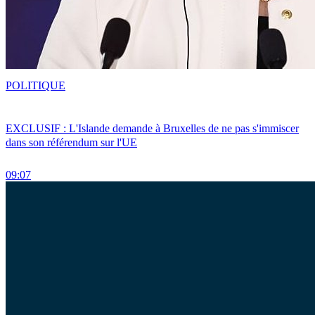
POLITIQUE
EXCLUSIF : L'Islande demande à Bruxelles de ne pas s'immiscer
dans son référendum sur l'UE
09:07