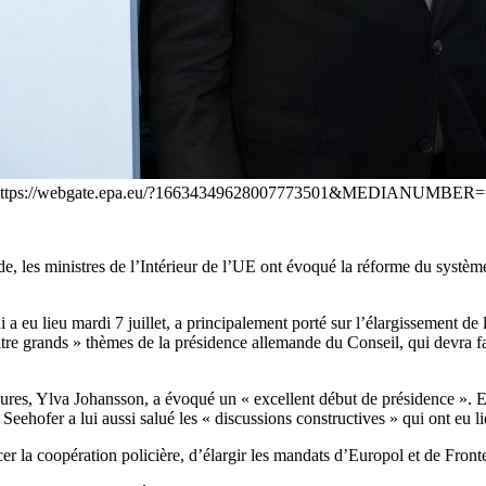
 href="https://webgate.epa.eu/?16634349628007773501&MEDIANUMBER
e, les ministres de l’Intérieur de l’UE ont évoqué la réforme du système
 a eu lieu mardi 7 juillet, a principalement porté sur l’élargissement de
quatre grands » thèmes de la présidence allemande du Conseil, qui devra 
eures, Ylva Johansson, a évoqué un « excellent début de présidence ». E
t Seehofer a lui aussi salué les « discussions constructives » qui ont eu l
er la coopération policière, d’élargir les mandats d’Europol et de Front