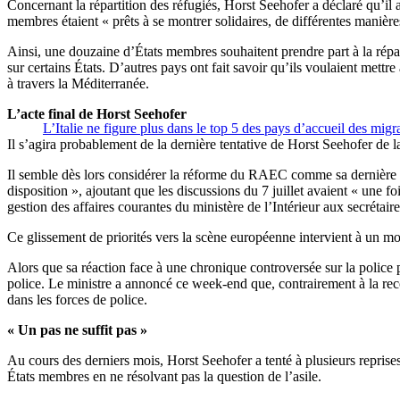
Concernant la répartition des réfugiés, Horst Seehofer a déclaré qu’il 
membres étaient « prêts à se montrer solidaires, de différentes manière
Ainsi, une douzaine d’États membres souhaitent prendre part à la répar
sur certains États. D’autres pays ont fait savoir qu’ils voulaient mettr
à travers la Méditerranée.
L’acte final de Horst Seehofer
L’Italie ne figure plus dans le top 5 des pays d’accueil des migr
Il s’agira probablement de la dernière tentative de Horst Seehofer de l
Il semble dès lors considérer la réforme du RAEC comme sa dernière gra
disposition », ajoutant que les discussions du 7 juillet avaient « une fo
gestion des affaires courantes du ministère de l’Intérieur aux secrétaire
Ce glissement de priorités vers la scène européenne intervient à un 
Alors que sa réaction face à une chronique controversée sur la police 
police. Le ministre a annoncé ce week-end que, contrairement à la re
dans les forces de police.
« Un pas ne suffit pas »
Au cours des derniers mois, Horst Seehofer a tenté à plusieurs reprise
États membres en ne résolvant pas la question de l’asile.