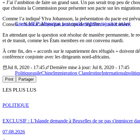
« J’ai l’ambition de faire un grand saut. Un pas serait trop peu de cho
que choisira la Commission pour présenter son pacte sur les migration
Comme l’a indiqué Ylva Johansson, la présentation du pacte est prévu
Green MEP: Migration pact could enshrine injustice in law
Conseil. « Nous n’aurons pas le temps de légiférer », a-t-il relevé.
En attendant que la question soit résolue de manière permanente, le re
et de transit, comme les États membres en ont convenu mardi.
À cette fin, des « accords sur le rapatriement des réfugiés » doivent d
conférence conjointe avec les dirigeants nord-africains.
Jul 8, 2020 - 17:45
Dernière mise à jour: Jul 8, 2020 - 17:45
Politique
asile
Chine
Immigration Clandestine
International
politiq
Print
Partager
LES PLUS LUS
POLITIQUE
EXCLUSIF : L'Islande demande à Bruxelles de ne pas s'immiscer dan
07.08.2026