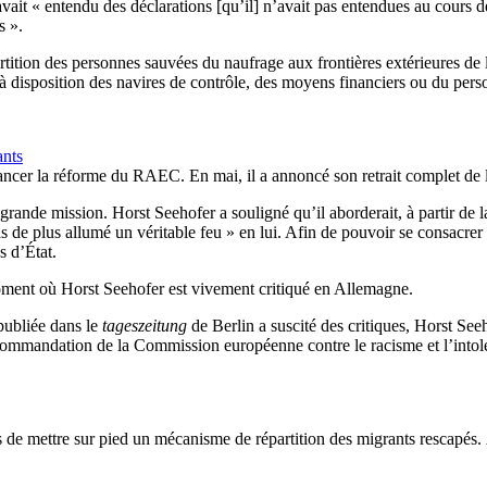
avait « entendu des déclarations [qu’il] n’avait pas entendues au cours d
s ».
tition des personnes sauvées du naufrage aux frontières extérieures de 
e à disposition des navires de contrôle, des moyens financiers ou du pers
ants
ancer la réforme du RAEC. En mai, il a annoncé son retrait complet de la 
nde mission. Horst Seehofer a souligné qu’il aborderait, à partir de la 
is de plus allumé un véritable feu » en lui. Afin de pouvoir se consacrer p
s d’État.
moment où Horst Seehofer est vivement critiqué en Allemagne.
publiée dans le
tageszeitung
de Berlin a suscité des critiques, Horst See
commandation de la Commission européenne contre le racisme et l’intolé
s de mettre sur pied un mécanisme de répartition des migrants rescapés. 