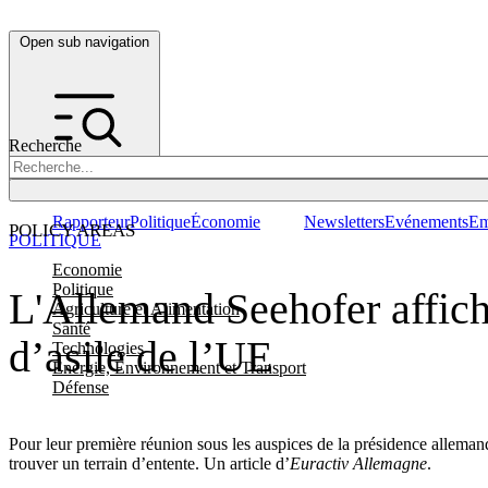
Open sub navigation
Recherche
Rapporteur
Politique
Économie
Newsletters
Evénements
Em
POLICY AREAS
POLITIQUE
Economie
Politique
L'Allemand Seehofer affich
Agriculture et Alimentation
Santé
d’asile de l’UE
Technologies
Energie, Environnement et Transport
Défense
Pour leur première réunion sous les auspices de la présidence allemande
trouver un terrain d’entente. Un article d’
Euractiv Allemagne
.