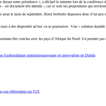
se durant notre présidence », a déclaré le ministre lors de la conférenc
s – un document très attendu -, car ce sont ses propositions qui servir
e pour le mois de septembre. Horst Seehofer disposera donc d’un peu m
cours à des dispositifs ad hoc va se poursuivre. Une « solution durable 
ésormais être conclus avec les pays d’Afrique du Nord. Un premier pas dan
ue d'asile
politique migratoire
sauvetage en mer
système de Dublin
s son référendum sur l'UE