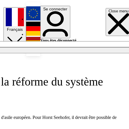
Se connecter
Close menu
English
Français
Deutsch
Vous êtes déconnecté.
Se connecter
Español
Lumières éteintes
 la réforme du système
d'asile européen. Pour Horst Seehofer, il devrait être possible de