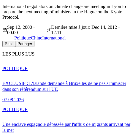
International negotiators on climate change are meeting in Lyon to
prepare the next meeting of ministers in the Hague on the Kyoto
Protocol.
Sep 12, 2000 -
Dernière mise à jour: Dec 14, 2012 -
00:00
12:11
Politique
Chine
International
Print
Partager
LES PLUS LUS
POLITIQUE
EXCLUSIF : L'Islande demande à Bruxelles de ne pas s'immiscer
dans son référendum sur l'UE
07.08.2026
POLITIQUE
Une enclave espagnole dépassée par l'afflux de migrants arrivant par
la mer