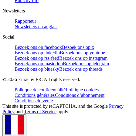
Euractiv Pro
Newsletters
Rapporteur
Newsletters en anglais
Social
Bezoek ons op facebook
Bezoek ons op x
Bezoek ons op linkedin
Bezoek ons op youtube
Bezoek ons op rss-feed
Bezoek ons op instagram
Bezoek ons op mastodon
Bezoek ons op telegram
Bezoek ons op bluesky
Bezoek ons op threads
©
2026
Euractiv FR. All rights reserved.
Politique de confidentialité
Politique cookies
Conditions générales
Conditions d’abonnement
Conditions de vente
This site is protected by reCAPTCHA, and the Google
Privacy
Policy
and
Terms of Service
apply.