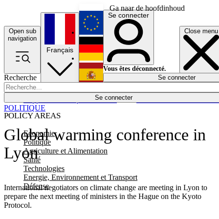
Ga naar de hoofdinhoud
Se connecter
Open sub
Close menu
English
navigation
Français
Deutsch
Vous êtes déconnecté.
Recherche
Se connecter
Español
Lumières éteintes
Se connecter
Rapporteur
Politique
Économie
Newsletters
Evénements
Em
POLITIQUE
POLICY AREAS
Global warming conference in
Economie
Politique
Lyon
Agriculture et Alimentation
Santé
Technologies
Energie, Environnement et Transport
Défense
International negotiators on climate change are meeting in Lyon to
prepare the next meeting of ministers in the Hague on the Kyoto
Protocol.