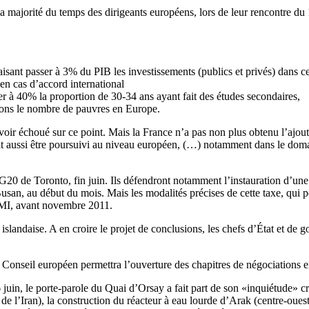
la majorité du temps des dirigeants européens, lors de leur rencontre du 
aisant passer à 3% du PIB les investissements (publics et privés) dans ce
en cas d’accord international
ser à 40% la proportion de 30-34 ans ayant fait des études secondaires,
lions le nombre de pauvres en Europe.
ir échoué sur ce point. Mais la France n’a pas non plus obtenu l’ajout d
doit aussi être poursuivi au niveau européen, (…) notamment dans le doma
20 de Toronto, fin juin. Ils défendront notamment l’instauration d’une
san, au début du mois. Mais les modalités précises de cette taxe, qui p
 FMI, avant novembre 2011.
islandaise. A en croire le projet de conclusions, les chefs d’État et de
u Conseil européen permettra l’ouverture des chapitres de négociations 
16 juin, le porte-parole du Quai d’Orsay a fait part de son «inquiétude
e de l’Iran), la construction du réacteur à eau lourde d’Arak (centre-oue