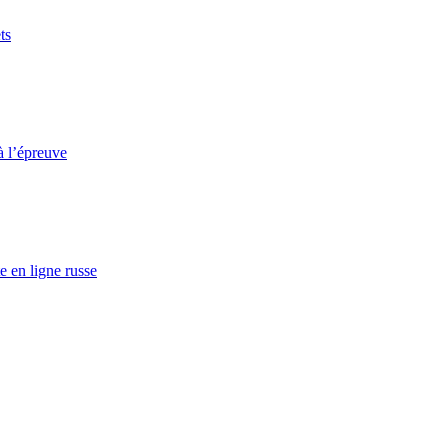
ts
à l’épreuve
e en ligne russe