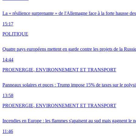
La « résilience surprenante » de l'Allemagne face à la forte hausse de
15:17
POLITIQUE
Quatre pays européens mettent en garde contre les projets de la Russi
14:44
PRO
ENERGIE, ENVIRONNEMENT ET TRANSPORT
Panneaux solaires et puces : Trump impose 15% de taxes sur le polysi
13:58
PRO
ENERGIE, ENVIRONNEMENT ET TRANSPORT
Incendies en Europe : les flammes s'apaisent au sud mais gagnent le n
11:46