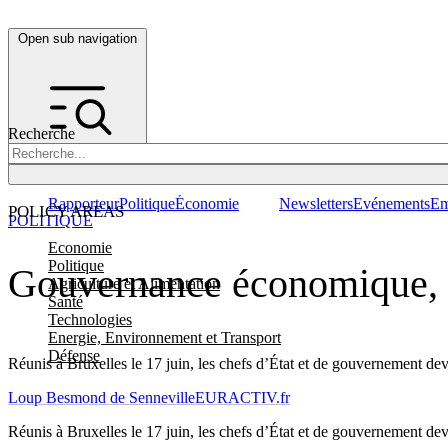
Open sub navigation
Recherche
Rapporteur
Politique
Économie
Newsletters
Evénements
Em
POLICY AREAS
POLITIQUE
Economie
Politique
Gouvernance économique, 
Agriculture et Alimentation
Santé
Technologies
Energie, Environnement et Transport
Défense
Réunis à Bruxelles le 17 juin, les chefs d’État et de gouvernement devr
Loup Besmond de Senneville
EURACTIV.fr
Réunis à Bruxelles le 17 juin, les chefs d’État et de gouvernement devr