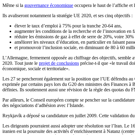
Même si la
gouvernance économique
occupera le haut de l’affiche et 
Ils avaliseront notamment la stratégie UE 2020, et ses cinq objectifs :
élever le taux d’emploi à 75% pour la tranche 20-64 ans,
augmenter les conditions de la recherche et de l’innovation en f
réduire les émissions de gaz à effet de serre de 20%, voire 30% 
améliorer les niveaux d’éducation, en particulier en faisant pas
et promouvoir l’inclusion sociale, en diminuant de 80 à 60 mil
L’Allemagne, fermement opposée au chiffrage des objectifs, semble avo
2020. Tout juste le
projet de conclusions
précise-t-il que «le travail 
économique, sociale et territoriale».
Les 27 se pencheront également sur la position que l’UE défendra au G
exprimée par certains pays lors du G20 des ministres des Finances à Bu
définies. Ils soutiennent aussi une révision de la règle des quotas du
Par ailleurs, le Conseil européen compte se pencher sur la candidature 
des négociations d’adhésion avec l’Islande.
Reykjavík a déposé sa candidature en juillet 2009. Cette validation d
Les dirigeants pourraient aussi adopter une résolution sur l’Iran. Le 
iranien est la poursuite des activités d’enrichissement à Natanz (centr