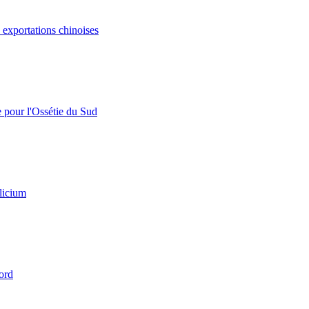
s exportations chinoises
e pour l'Ossétie du Sud
licium
ord