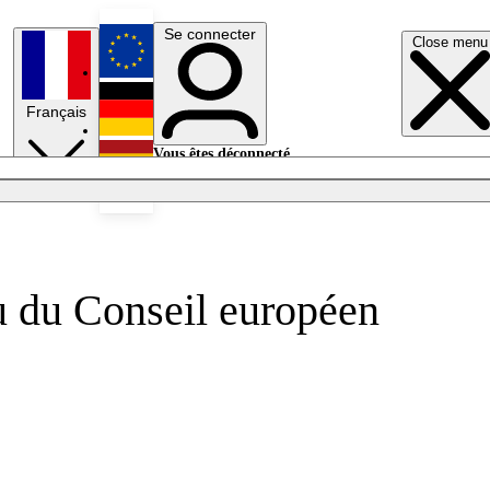
Se connecter
Close menu
English
Français
Deutsch
Vous êtes déconnecté.
Se connecter
Español
Lumières éteintes
 du Conseil européen