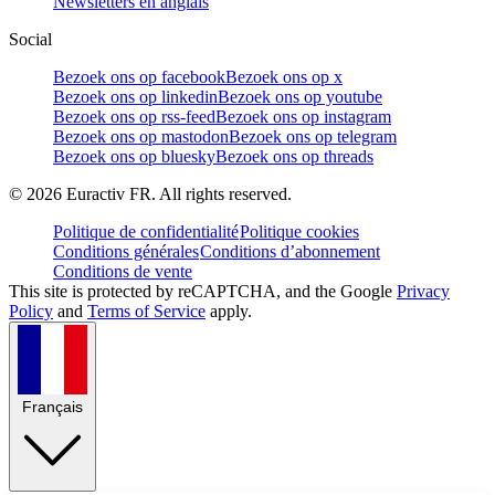
Newsletters en anglais
Social
Bezoek ons op facebook
Bezoek ons op x
Bezoek ons op linkedin
Bezoek ons op youtube
Bezoek ons op rss-feed
Bezoek ons op instagram
Bezoek ons op mastodon
Bezoek ons op telegram
Bezoek ons op bluesky
Bezoek ons op threads
©
2026
Euractiv FR. All rights reserved.
Politique de confidentialité
Politique cookies
Conditions générales
Conditions d’abonnement
Conditions de vente
This site is protected by reCAPTCHA, and the Google
Privacy
Policy
and
Terms of Service
apply.
Français