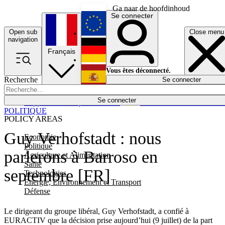
Ga naar de hoofdinhoud
Se connecter
Open sub
Close menu
English
navigation
Français
Deutsch
Vous êtes déconnecté.
Recherche
Se connecter
Español
Lumières éteintes
Se connecter
Rapporteur
Politique
Économie
Newsletters
Evénements
Em
POLITIQUE
POLICY AREAS
Guy Verhofstadt : nous
Economie
Politique
parlerons à Barroso en
Agriculture et Alimentation
Santé
septembre [FR]
Technologies
Energie, Environnement et Transport
Défense
Le dirigeant du groupe libéral, Guy Verhofstadt, a confié à
EURACTIV que la décision prise aujourd’hui (9 juillet) de la part