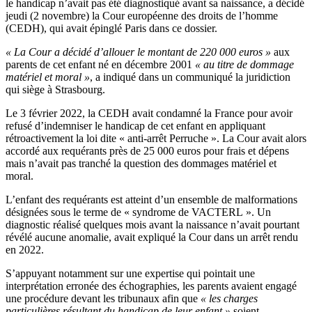
le handicap n’avait pas été diagnostiqué avant sa naissance, a décidé
jeudi (2 novembre) la Cour européenne des droits de l’homme
(CEDH), qui avait épinglé Paris dans ce dossier.
« La Cour a décidé d’allouer le montant de 220 000 euros »
aux
parents de cet enfant né en décembre 2001
« au titre de dommage
matériel et moral »
, a indiqué dans un communiqué la juridiction
qui siège à Strasbourg.
Le 3 février 2022, la CEDH avait condamné la France pour avoir
refusé d’indemniser le handicap de cet enfant en appliquant
rétroactivement la loi dite « anti-arrêt Perruche ». La Cour avait alors
accordé aux requérants près de 25 000 euros pour frais et dépens
mais n’avait pas tranché la question des dommages matériel et
moral.
L’enfant des requérants est atteint d’un ensemble de malformations
désignées sous le terme de « syndrome de VACTERL ». Un
diagnostic réalisé quelques mois avant la naissance n’avait pourtant
révélé aucune anomalie, avait expliqué la Cour dans un arrêt rendu
en 2022.
S’appuyant notamment sur une expertise qui pointait une
interprétation erronée des échographies, les parents avaient engagé
une procédure devant les tribunaux afin que
« les charges
particulières résultant du handicap de leur enfant »
soient