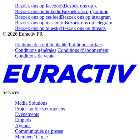
Bezoek ons op facebook
Bezoek ons op x
Bezoek ons op linkedin
Bezoek ons op youtube
Bezoek ons op rss-feed
Bezoek ons op instagram
Bezoek ons op mastodon
Bezoek ons op telegram
Bezoek ons op bluesky
Bezoek ons op threads
©
2026
Euractiv FR
Politique de confidentialité
Politique cookies
Conditions générales
Conditions d’abonnement
Conditions de vente
Services
Media Solutions
Projets publics européens
Evénements
Emplois
Agenda
Communiqués de presse
Members’ Circle