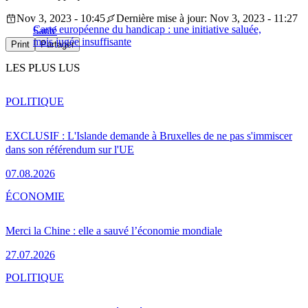
Nov 3, 2023 - 10:45
Dernière mise à jour: Nov 3, 2023 - 11:27
Carte européenne du handicap : une initiative saluée,
Santé
mais jugée insuffisante
Print
Partager
LES PLUS LUS
POLITIQUE
EXCLUSIF : L'Islande demande à Bruxelles de ne pas s'immiscer
dans son référendum sur l'UE
07.08.2026
ÉCONOMIE
Merci la Chine : elle a sauvé l’économie mondiale
27.07.2026
POLITIQUE