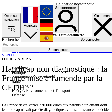
Ga naar de hoofdinhoud
Se connecter
Open sub
Close menu
English
navigation
Français
Deutsch
Vous êtes déconnecté.
Recherche
Se connecter
Español
Lumières éteintes
Se connecter
Rapporteur
Politique
Économie
Newsletters
Evénements
Em
SANTÉ
POLICY AREAS
Handicap non diagnostiqué : la
Economie
Politique
France mise à l'amende par la
Agriculture et Alimentation
Santé
CEDH
Technologies
Energie, Environnement et Transport
Défense
La France devra verser 220 000 euros aux parents d'un enfant dont
le handicap n'avait pas été diagnostiqué avant sa naissance, a décidé