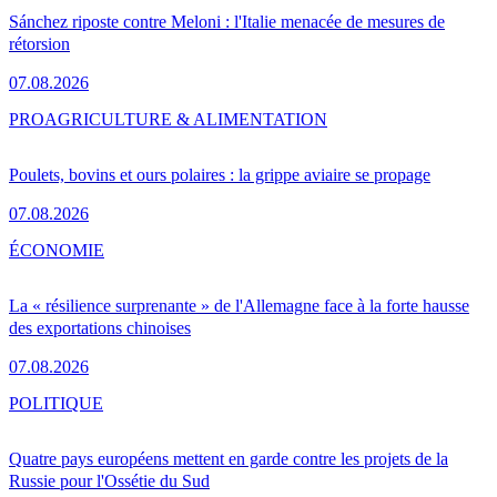
Sánchez riposte contre Meloni : l'Italie menacée de mesures de
rétorsion
07.08.2026
PRO
AGRICULTURE & ALIMENTATION
Poulets, bovins et ours polaires : la grippe aviaire se propage
07.08.2026
ÉCONOMIE
La « résilience surprenante » de l'Allemagne face à la forte hausse
des exportations chinoises
07.08.2026
POLITIQUE
Quatre pays européens mettent en garde contre les projets de la
Russie pour l'Ossétie du Sud