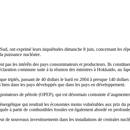
 Sud, ont exprimé leurs inquiétudes dimanche 8 juin, concernant les rép
la puissance nucléaire.
ent pas les intérêts des pays consommateurs et producteurs. Ils constitu
éclaration commune suite à la réunion des ministres à Hokkaido, au Jap
 que triplés, passant de 40 dollars le baril en 2004 à presque 140 dollars
si bien dans les pays développés que dans les pays en développement.
tateurs de pétrole (OPEP), qui est désormais contrainte d’augmenter la
é énergétique qui rendrait les économies moins vulnérables aux prix du pé
briquée à partir de combustibles fossiles est également abordé en profond
 de nouveaux investissements dans les installations de centrales nucléa