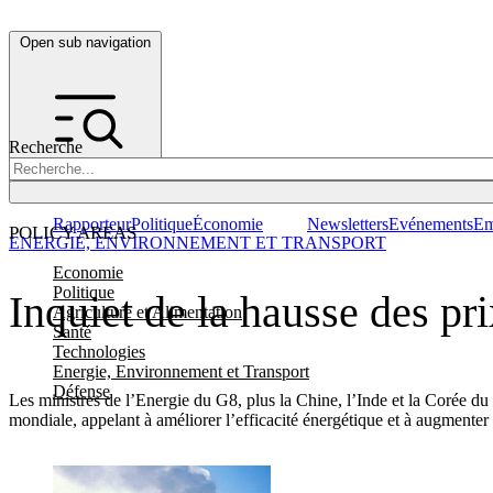
Open sub navigation
Recherche
Rapporteur
Politique
Économie
Newsletters
Evénements
Em
POLICY AREAS
ENERGIE, ENVIRONNEMENT ET TRANSPORT
Economie
Politique
Inquiet de la hausse des pr
Agriculture et Alimentation
Santé
Technologies
Energie, Environnement et Transport
Défense
Les ministres de l’Energie du G8, plus la Chine, l’Inde et la Corée du
mondiale, appelant à améliorer l’efficacité énergétique et à augmenter 