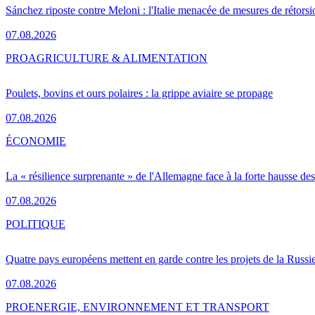
Sánchez riposte contre Meloni : l'Italie menacée de mesures de rétorsi
07.08.2026
PRO
AGRICULTURE & ALIMENTATION
Poulets, bovins et ours polaires : la grippe aviaire se propage
07.08.2026
ÉCONOMIE
La « résilience surprenante » de l'Allemagne face à la forte hausse de
07.08.2026
POLITIQUE
Quatre pays européens mettent en garde contre les projets de la Russi
07.08.2026
PRO
ENERGIE, ENVIRONNEMENT ET TRANSPORT