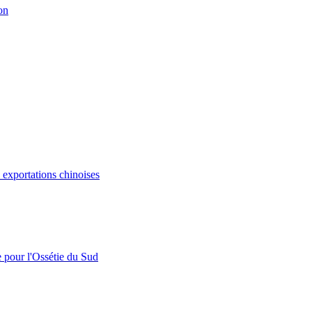
on
s exportations chinoises
e pour l'Ossétie du Sud