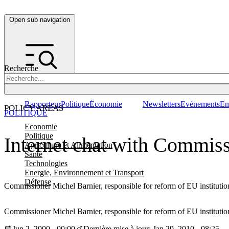
Open sub navigation
Recherche
Rapporteur
Politique
Économie
Newsletters
Evénements
Em
POLICY AREAS
POLITIQUE
Economie
Politique
Internet chat with Commissi
Agriculture et Alimentation
Santé
Technologies
Energie, Environnement et Transport
Défense
Commissioner Michel Barnier, responsible for reform of EU institution
Commissioner Michel Barnier, responsible for reform of EU institution
Jun 2, 2000 - 00:00
Dernière mise à jour: Jan 29, 2010 - 08:25