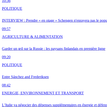
10:36
POLITIQUE
INTERVIEW : Prendre « en otage » Schengen n'enrayera pas le popu
09:57
AGRICULTURE & ALIMENTATION
Garder un œil sur la Russie : les paysans finlandais en première ligne
09:20
POLITIQUE
Entre Sánchez and Frederiksen
08:42
ENERGIE, ENVIRONNEMENT ET TRANSPORT
L’Italie va négocier des dépenses supplémentaires en énergie et défen