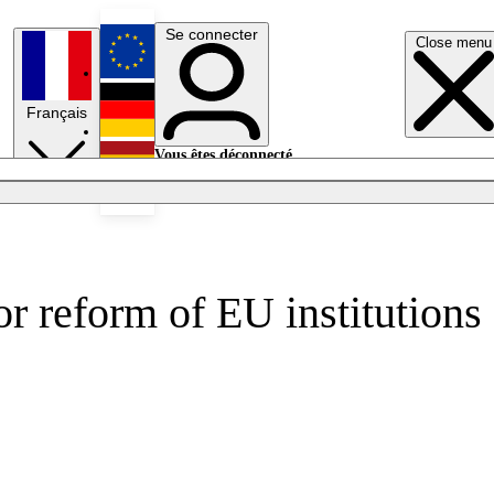
Se connecter
Close menu
English
Français
Deutsch
Vous êtes déconnecté.
Se connecter
Español
Lumières éteintes
or reform of EU institutions