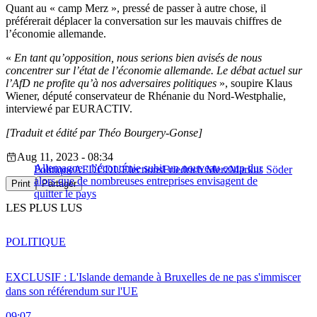
Quant au « camp Merz », pressé de passer à autre chose, il
préférerait déplacer la conversation sur les mauvais chiffres de
l’économie allemande.
«
En tant qu’opposition, nous serions bien avisés de nous
concentrer sur l’état de l’économie allemande. Le débat actuel sur
l’AfD ne profite qu’à nos adversaires politiques
», soupire Klaus
Wiener, député conservateur de Rhénanie du Nord-Westphalie,
interviewé par EURACTIV.
[Traduit et édité par Théo Bourgery-Gonse]
Aug 11, 2023 - 08:34
Allemagne : l’économie subit un nouveau coup dur
Politique
AFD
CDU
Élections
Friedrich Merz
Markus Söder
alors que de nombreuses entreprises envisagent de
Print
Partager
quitter le pays
LES PLUS LUS
POLITIQUE
EXCLUSIF : L'Islande demande à Bruxelles de ne pas s'immiscer
dans son référendum sur l'UE
09:07