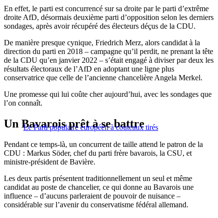
En effet, le parti est concurrencé sur sa droite par le parti d’extrême
droite AfD, désormais deuxième parti d’opposition selon les derniers
sondages, après avoir récupéré des électeurs déçus de la CDU.
De manière presque cynique, Friedrich Merz, alors candidat à la
direction du parti en 2018 – campagne qu’il perdit, ne prenant la tête
de la CDU qu’en janvier 2022 – s’était engagé à diviser par deux les
résultats électoraux de l’AfD en adoptant une ligne plus
conservatrice que celle de l’ancienne chancelière Angela Merkel.
Une promesse qui lui coûte cher aujourd’hui, avec les sondages que
l’on connaît.
Un Bavarois prêt à se battre
Le Parti populaire européen à couteaux tirés
Pendant ce temps-là, un concurrent de taille attend le patron de la
CDU : Markus Söder, chef du parti frère bavarois, la CSU, et
ministre-président de Bavière.
Les deux partis présentent traditionnellement un seul et même
candidat au poste de chancelier, ce qui donne au Bavarois une
influence – d’aucuns parleraient de pouvoir de nuisance –
considérable sur l’avenir du conservatisme fédéral allemand.