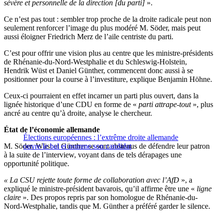
sévère et personnelle de la direction [du parti]
».
Ce n’est pas tout : sembler trop proche de la droite radicale peut non
seulement renforcer l’image du plus modéré M. Söder, mais peut
aussi éloigner Friedrich Merz de l’aile centriste du parti.
C’est pour offrir une vision plus au centre que les ministre-présidents
de Rhénanie-du-Nord-Westphalie et du Schleswig-Holstein,
Hendrik Wüst et Daniel Günther, commencent donc aussi à se
positionner pour la course à l’investiture, explique Benjamin Höhne.
Ceux-ci pourraient en effet incarner un parti plus ouvert, dans la
lignée historique d’une CDU en forme de «
parti attrape-tout
», plus
ancré au centre qu’à droite, analyse le chercheur.
État de l’économie allemande
Élections européennes : l’extrême droite allemande
M. Söder, Wüst et Günther se sont abstenus de défendre leur patron
ouvre le bal et nomme son candidat
à la suite de l’interview, voyant dans de tels dérapages une
opportunité politique.
« La CSU rejette toute forme de collaboration avec l’AfD
», a
expliqué le ministre-président bavarois, qu’il affirme être une «
ligne
claire
». Des propos repris par son homologue de Rhénanie-du-
Nord-Westphalie, tandis que M. Günther a préféré garder le silence.