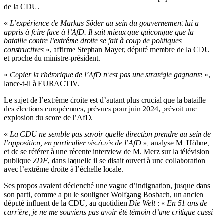
de la CDU.
«
L’expérience de Markus Söder au sein du gouvernement lui a
appris à faire face à l’AfD. Il sait mieux que quiconque que la
bataille contre l’extrême droite se fait à coup de politiques
constructives
», affirme Stephan Mayer, député membre de la CDU
et proche du ministre-président.
«
Copier la rhétorique de l’AfD n’est pas une stratégie gagnante
»,
lance-t-il à EURACTIV.
Le sujet de l’extrême droite est d’autant plus crucial que la bataille
des élections européennes, prévues pour juin 2024, prévoit une
explosion du score de l’AfD.
«
La CDU ne semble pas savoir quelle direction prendre au sein de
l’opposition, en particulier vis-à-vis de l’AfD
», analyse M. Höhne,
et de se référer à une récente interview de M. Merz sur la télévision
publique
ZDF
, dans laquelle il se disait ouvert à une collaboration
avec l’extrême droite à l’échelle locale.
Ses propos avaient déclenché une vague d’indignation, jusque dans
son parti, comme a pu le souligner Wolfgang Bosbach, un ancien
député influent de la CDU, au quotidien
Die Welt
: «
En 51 ans de
carrière, je ne me souviens pas avoir été témoin d’une critique aussi