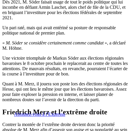
Dès 2021, M. Söder faisait usage de tout le poids politique qui lui
incombe en défiant Armin Laschet, alors chef de file de la CDU, et
en briguant l’investiture pour les élections fédérales de septembre
2021.
Un pari raté, mais qui avait entériné sa posture de responsable
politique national de premier plan.
«
M. Söder se considère certainement comme candidat
», a déclaré
M. Höhne.
Une victoire triomphale de Markus Söder aux élections régionales
bavaroises le 8 octobre prochain le replacerait au centre de toutes les
attentions. De mauvais résultats, en revanche, pourraient l’écarter de
la course à l’investiture pour de bon.
Quant à M. Merz, il jouera son poste lors des élections régionales de
Hesse, qui ont lieu le même jour que les élections bavaroises. Assez
pour faire exploser la pression en interne, et laisser planer de
nombreux doutes sur l’avenir de la direction du parti.
Friedrich Merz et l’extrême droite
Abonnez-vous à l’Expresso
Contrer la montée de l’extrême droite devient donc la priorité
absolue de M. Merz afin d’asseoir son assise et sa popularité au sein