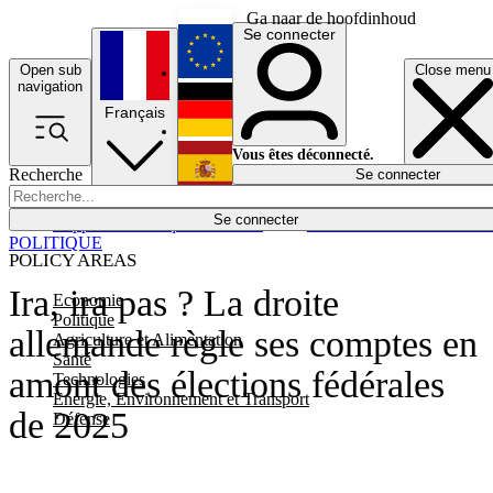
Ga naar de hoofdinhoud
Se connecter
Open sub
Close menu
English
navigation
Français
Deutsch
Vous êtes déconnecté.
Recherche
Se connecter
Español
Lumières éteintes
Se connecter
Rapporteur
Politique
Économie
Newsletters
Evénements
Em
POLITIQUE
POLICY AREAS
Ira, ira pas ? La droite
Economie
Politique
allemande règle ses comptes en
Agriculture et Alimentation
Santé
amont des élections fédérales
Technologies
Energie, Environnement et Transport
de 2025
Défense