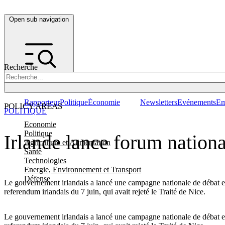
Open sub navigation
Recherche
Rapporteur
Politique
Économie
Newsletters
Evénements
Em
POLICY AREAS
POLITIQUE
Economie
Politique
Irlande lance forum nationa
Agriculture et Alimentation
Santé
Technologies
Energie, Environnement et Transport
Défense
Le gouvernement irlandais a lancé une campagne nationale de débat et
referendum irlandais du 7 juin, qui avait rejeté le Traité de Nice.
Le gouvernement irlandais a lancé une campagne nationale de débat e