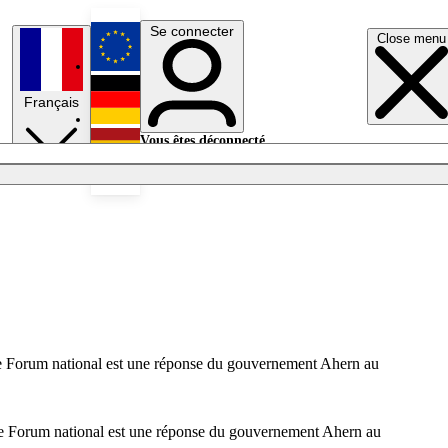
Se connecter
Close menu
English
Français
Deutsch
Vous êtes déconnecté.
Se connecter
Español
Lumières éteintes
 Le Forum national est une réponse du gouvernement Ahern au
 Le Forum national est une réponse du gouvernement Ahern au