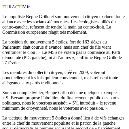
EURACTIV.fr
Le populiste Beppe Grillo et son mouvement citoyen excluent toute
alliance avec les sociaux-démocrates. Les écologistes, alliés du
centre-gauche, refusent de tendre la main au centre-droit. La
Commission européenne réagit très mollement.
La position du mouvement 5 étoiles, fort de 163 sièges au
Parlement, était courue d’avance, mais son chef de file vient
d’enfoncer le clou : « Le M5S ne votera pas la confiance au Parti
démocrate (PD, gauche), ni à d’autres », a affirmé Beppe Grillo le
27 février.
Les membres du collectif citoyen, créé en 2009, voteront
ponctuellement les lois qui leur conviennent, mais refusent toute
allégeance aux partis traditionnels.
Sur son compte twitter, Beppe Grillo décline quelques exemples :
« Si Bersani propose l’abolition du financement public des partis
politiques, nous le voterons aussitôt. » S’il introduit « le revenu
minimum de citoyenneté, nous le voterons avec passion. »
La tactique du mouvement 5 étoiles a donné lieu à de vifs échanges
entre le chef du mouvement populiste et le patron de la gauche
social-démocrate, le premier accusant le second de « harcèlement