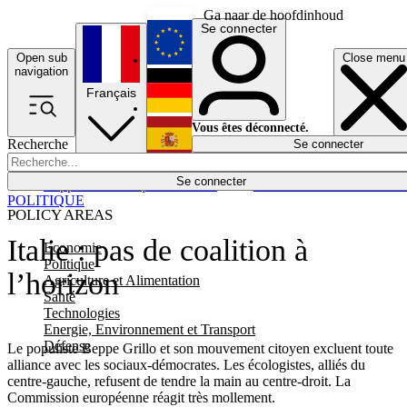
Ga naar de hoofdinhoud
Se connecter
Open sub
Close menu
English
navigation
Français
Deutsch
Vous êtes déconnecté.
Recherche
Se connecter
Español
Lumières éteintes
Se connecter
Rapporteur
Politique
Économie
Newsletters
Evénements
Em
POLITIQUE
POLICY AREAS
Italie : pas de coalition à
Economie
Politique
l’horizon
Agriculture et Alimentation
Santé
Technologies
Energie, Environnement et Transport
Défense
Le populiste Beppe Grillo et son mouvement citoyen excluent toute
alliance avec les sociaux-démocrates. Les écologistes, alliés du
centre-gauche, refusent de tendre la main au centre-droit. La
Commission européenne réagit très mollement.