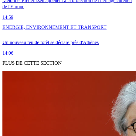
Meloni et Frederiksen appellent à la protection de l'héritage chrétien
de l'Europe
14:59
ENERGIE, ENVIRONNEMENT ET TRANSPORT
Un nouveau feu de forêt se déclare près d'Athènes
14:06
PLUS DE CETTE SECTION