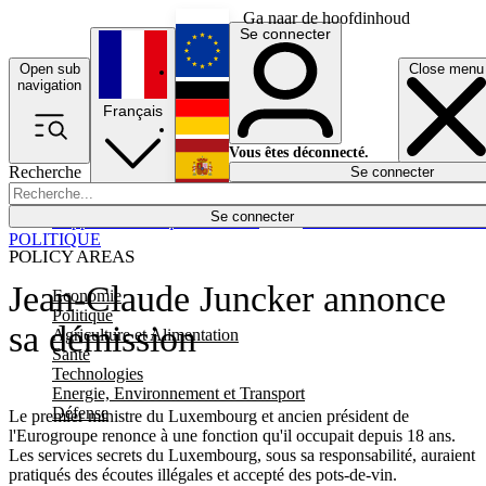
Ga naar de hoofdinhoud
Se connecter
Open sub
Close menu
English
navigation
Français
Deutsch
Vous êtes déconnecté.
Recherche
Se connecter
Español
Lumières éteintes
Se connecter
Rapporteur
Politique
Économie
Newsletters
Evénements
Em
POLITIQUE
POLICY AREAS
Jean-Claude Juncker annonce
Economie
Politique
sa démission
Agriculture et Alimentation
Santé
Technologies
Energie, Environnement et Transport
Défense
Le premier ministre du Luxembourg et ancien président de
l'Eurogroupe renonce à une fonction qu'il occupait depuis 18 ans.
Les services secrets du Luxembourg, sous sa responsabilité, auraient
pratiqués des écoutes illégales et accepté des pots-de-vin.