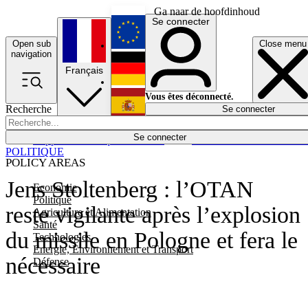
Ga naar de hoofdinhoud
Se connecter
Open sub
Close menu
English
navigation
Français
Deutsch
Vous êtes déconnecté.
Recherche
Se connecter
Español
Lumières éteintes
Se connecter
Rapporteur
Politique
Économie
Newsletters
Evénements
Em
POLITIQUE
POLICY AREAS
Jens Stoltenberg : l’OTAN
Economie
Politique
reste vigilante après l’explosion
Agriculture et Alimentation
Santé
du missile en Pologne et fera le
Technologies
Energie, Environnement et Transport
nécessaire
Défense