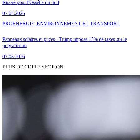
Russie pour l'Ossétie du Sud
07.08.2026
PRO
ENERGIE, ENVIRONNEMENT ET TRANSPORT
Panneaux solaires et puces : Trump impose 15% de taxes sur le
polysilicium
07.08.2026
PLUS DE CETTE SECTION