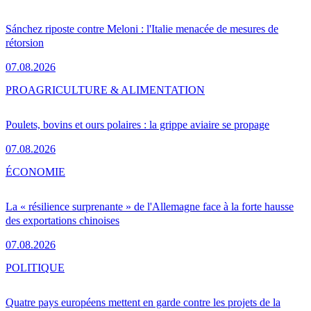
Sánchez riposte contre Meloni : l'Italie menacée de mesures de
rétorsion
07.08.2026
PRO
AGRICULTURE & ALIMENTATION
Poulets, bovins et ours polaires : la grippe aviaire se propage
07.08.2026
ÉCONOMIE
La « résilience surprenante » de l'Allemagne face à la forte hausse
des exportations chinoises
07.08.2026
POLITIQUE
Quatre pays européens mettent en garde contre les projets de la