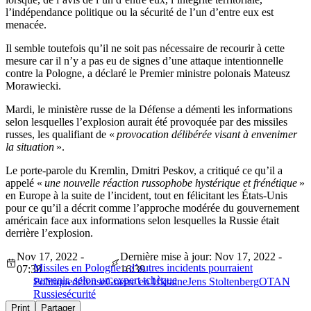
l’indépendance politique ou la sécurité de l’un d’entre eux est
menacée.
Il semble toutefois qu’il ne soit pas nécessaire de recourir à cette
mesure car il n’y a pas eu de signes d’une attaque intentionnelle
contre la Pologne, a déclaré le Premier ministre polonais Mateusz
Morawiecki.
Mardi, le ministère russe de la Défense a démenti les informations
selon lesquelles l’explosion aurait été provoquée par des missiles
russes, les qualifiant de «
provocation délibérée visant à envenimer
la situation
».
Le porte-parole du Kremlin, Dmitri Peskov, a critiqué ce qu’il a
appelé «
une nouvelle réaction russophobe hystérique et frénétique
»
en Europe à la suite de l’incident, tout en félicitant les États-Unis
pour ce qu’il a décrit comme l’approche modérée du gouvernement
américain face aux informations selon lesquelles la Russie était
derrière l’explosion.
Nov 17, 2022 -
Dernière mise à jour: Nov 17, 2022 -
Missiles en Pologne : d’autres incidents pourraient
07:38
16:39
survenir, selon un expert tchèque
Politique
défense
Guerre en Ukraine
Jens Stoltenberg
OTAN
Russie
sécurité
Print
Partager