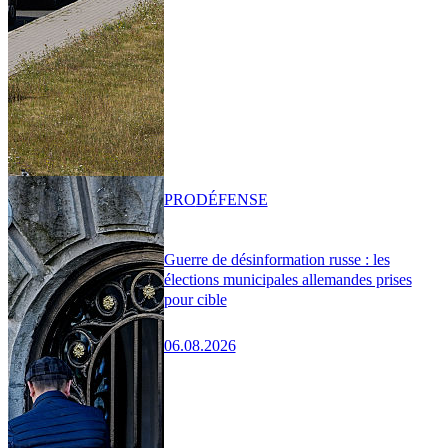
PRO
DÉFENSE
Guerre de désinformation russe : les
élections municipales allemandes prises
pour cible
06.08.2026