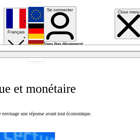
Se connecter
Close menu
English
Français
Deutsch
Vous êtes déconnecté.
Se connecter
Español
Lumières éteintes
ue et monétaire
nne envisage une réponse avant tout économique.