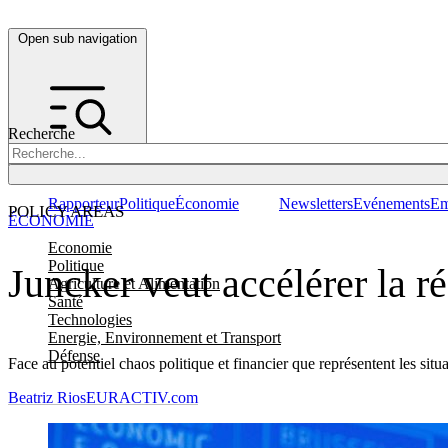
Open sub navigation
Recherche
Rapporteur
Politique
Économie
Newsletters
Evénements
Em
POLICY AREAS
ÉCONOMIE
Economie
Politique
Juncker veut accélérer la 
Agriculture et Alimentation
Santé
Technologies
Energie, Environnement et Transport
Défense
Face au potentiel chaos politique et financier que représentent les si
Beatriz Rios
EURACTIV.com