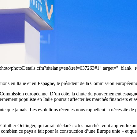
es/photo/photoDetails.cfm?sitelang=en&ref=037263#1" target="_blank
tuations en Italie et en Espagne, le président de la Commission europée
 Commission européenne. D’un côté, la chute du gouvernement espagnol, 
rnement populiste en Italie pourrait affecter les marchés financiers et 
te que jamais. Les évolutions récentes nous rappellent la nécessité de p
Günther Oettinger, qui aurait déclaré : « les marchés vont apprendre aux 
« combien ce pays a fait pour la construction d’une Europe unie » et que