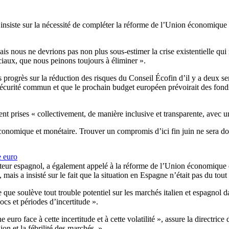
insiste sur la nécessité de compléter la réforme de l’Union économique 
 nous ne devrions pas non plus sous-estimer la crise existentielle qui no
ciaux, que nous peinons toujours à éliminer ».
s progrès sur la réduction des risques du Conseil Écofin d’il y a deux s
de sécurité commun et que le prochain budget européen prévoirait des fond
ent prises « collectivement, de manière inclusive et transparente, avec u
 économique et monétaire. Trouver un compromis d’ici fin juin ne sera do
e euro
êteur espagnol, a également appelé à la réforme de l’Union économique
t, mais a insisté sur le fait que la situation en Espagne n’était pas du tou
que soulève tout trouble potentiel sur les marchés italien et espagnol d
ocs et périodes d’incertitude ».
e euro face à cette incertitude et à cette volatilité », assure la direct
ion et la fébrilité des marchés. »