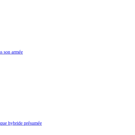
ns son armée
taque hybride présumée