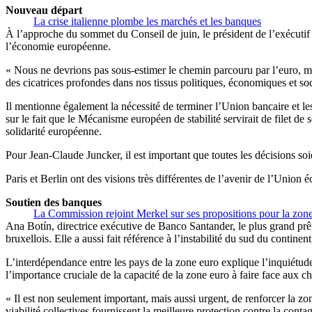
Nouveau départ
La crise italienne plombe les marchés et les banques
À l’approche du sommet du Conseil de juin, le président de l’exécutif 
l’économie européenne.
« Nous ne devrions pas sous-estimer le chemin parcouru par l’euro, mais
des cicatrices profondes dans nos tissus politiques, économiques et so
Il mentionne également la nécessité de terminer l’Union bancaire et le
sur le fait que le Mécanisme européen de stabilité servirait de filet 
solidarité européenne.
Pour Jean-Claude Juncker, il est important que toutes les décisions soi
Paris et Berlin ont des visions très différentes de l’avenir de l’Union
Soutien des banques
La Commission rejoint Merkel sur ses propositions pour la zon
Ana Botín, directrice exécutive de Banco Santander, le plus grand pr
bruxellois. Elle a aussi fait référence à l’instabilité du sud du continen
L’interdépendance entre les pays de la zone euro explique l’inquiétude 
l’importance cruciale de la capacité de la zone euro à faire face aux ch
« Il est non seulement important, mais aussi urgent, de renforcer la zon
viabilité collectives fournissent la meilleure protection contre la contag