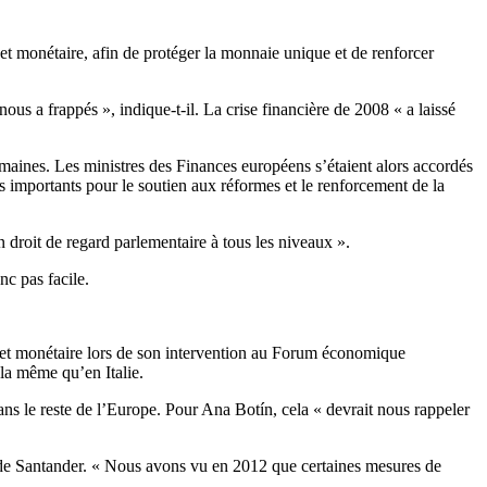
et monétaire, afin de protéger la monnaie unique et de renforcer
us a frappés », indique-t-il. La crise financière de 2008 « a laissé
emaines. Les ministres des Finances européens s’étaient alors accordés
s importants pour le soutien aux réformes et le renforcement de la
n droit de regard parlementaire à tous les niveaux ».
nc pas facile.
 et monétaire lors de son intervention au Forum économique
t la même qu’en Italie.
ans le reste de l’Europe. Pour Ana Botín, cela « devrait nous rappeler
rice de Santander. « Nous avons vu en 2012 que certaines mesures de