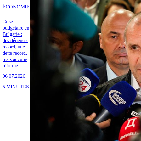
ÉCONOMIE
Crise
budgétaire en
Bulgarie :
des dépenses
record, une
dette record,
mais aucune
réforme
06.07.2026
5 MINUTES