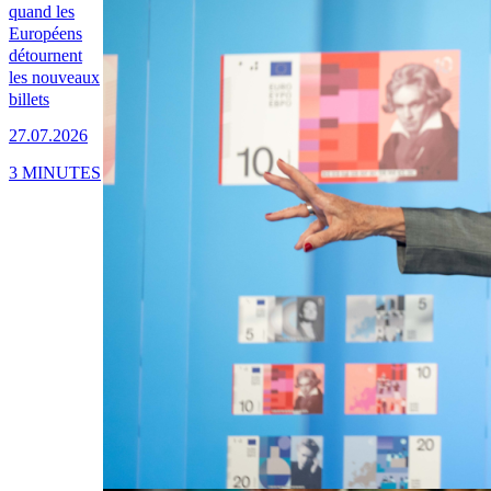
quand les
Européens
détournent
les nouveaux
billets
27.07.2026
3 MINUTES