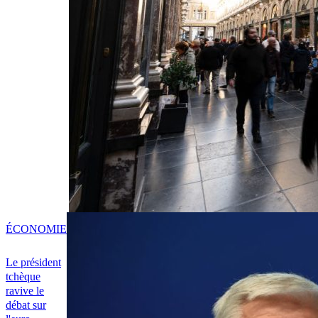
ÉCONOMIE
Le président
tchèque
ravive le
débat sur