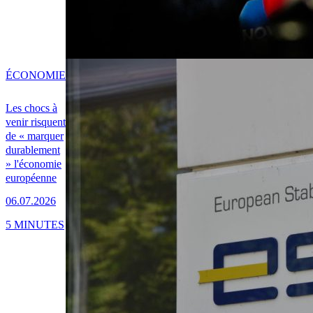
ÉCONOMIE
Les chocs à
venir risquent
de « marquer
durablement
» l'économie
européenne
06.07.2026
5 MINUTES