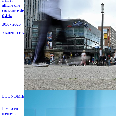
Iran et
affiche une
croissance de
0,4 %
30.07.2026
3 MINUTES
ÉCONOMIE
L’euro en
mèmes :