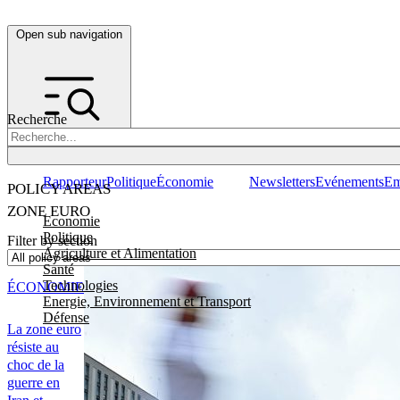
Open sub navigation
Recherche
Rapporteur
Politique
Économie
Newsletters
Evénements
Em
POLICY AREAS
ZONE EURO
Economie
Politique
Filter by section
Agriculture et Alimentation
Santé
Technologies
ÉCONOMIE
Energie, Environnement et Transport
Défense
La zone euro
résiste au
choc de la
guerre en