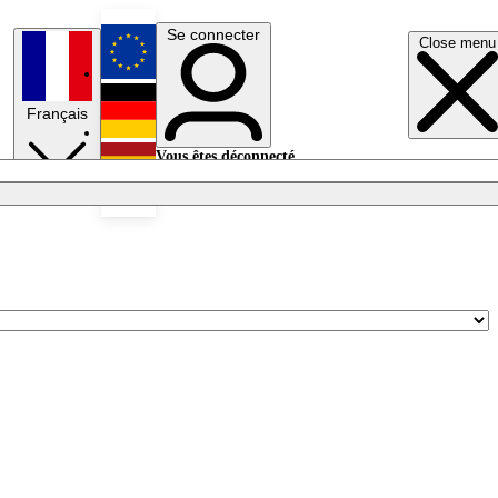
Se connecter
Close menu
English
Français
Deutsch
Vous êtes déconnecté.
Se connecter
Español
Lumières éteintes