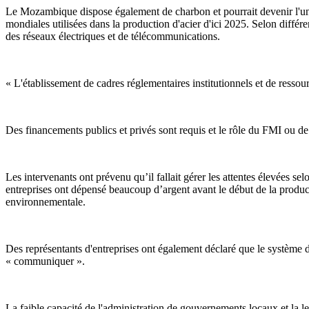
Le Mozambique dispose également de charbon et pourrait devenir l'un
mondiales utilisées dans la production d'acier d'ici 2025. Selon différen
des réseaux électriques et de télécommunications.
« L'établissement de cadres réglementaires institutionnels et de ressour
Des financements publics et privés sont requis et le rôle du FMI ou de
Les intervenants ont prévenu qu’il fallait gérer les attentes élevées 
entreprises ont dépensé beaucoup d’argent avant le début de la producti
environnementale.
Des représentants d'entreprises ont également déclaré que le système 
« communiquer ».
La faible capacité de l'administration de gouvernements locaux et la len