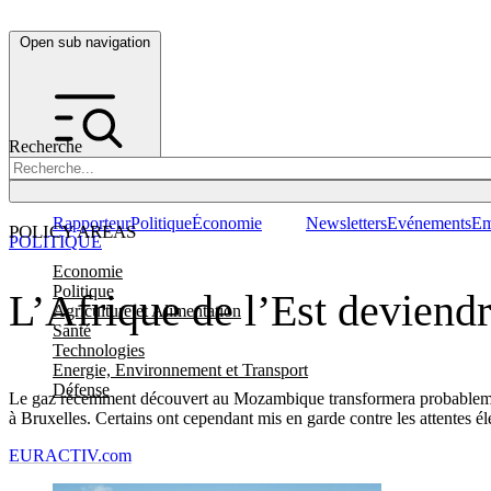
Open sub navigation
Recherche
Rapporteur
Politique
Économie
Newsletters
Evénements
Em
POLICY AREAS
POLITIQUE
Economie
Politique
L’Afrique de l’Est deviendr
Agriculture et Alimentation
Santé
Technologies
Energie, Environnement et Transport
Défense
Le gaz récemment découvert au Mozambique transformera probablement 
à Bruxelles. Certains ont cependant mis en garde contre les attentes él
EURACTIV.com