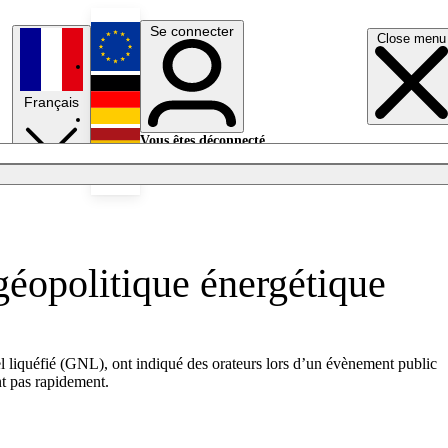
Se connecter
Close menu
English
Français
Deutsch
Vous êtes déconnecté.
Se connecter
Español
Lumières éteintes
géopolitique énergétique
liquéfié (GNL), ont indiqué des orateurs lors d’un évènement public
nt pas rapidement.