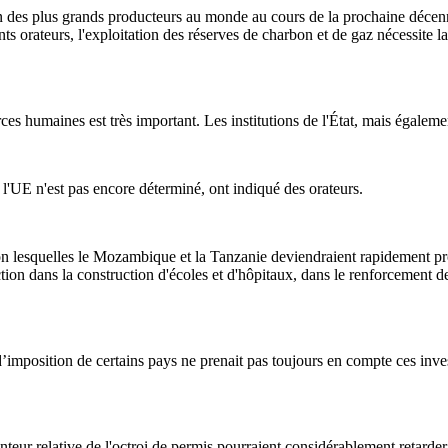
 des plus grands producteurs au monde au cours de la prochaine décen
ts orateurs, l'exploitation des réserves de charbon et de gaz nécessite la 
ces humaines est très important. Les institutions de l'État, mais égaleme
 l'UE n'est pas encore déterminé, ont indiqué des orateurs.
selon lesquelles le Mozambique et la Tanzanie deviendraient rapidement p
on dans la construction d'écoles et d'hôpitaux, dans le renforcement de l
d’imposition de certains pays ne prenait pas toujours en compte ces inve
teur relative de l'octroi de permis pourraient considérablement retarder 