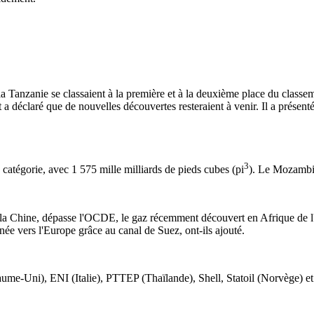
a Tanzanie se classaient à la première et à la deuxième place du classe
 a déclaré que de nouvelles découvertes resteraient à venir. Il a présen
3
 catégorie, avec 1 575 mille milliards de pieds cubes (pi
). Le Mozambiq
la Chine, dépasse l'OCDE, le gaz récemment découvert en Afrique de l'E
ée vers l'Europe grâce au canal de Suez, ont-ils ajouté.
-Uni), ENI (Italie), PTTEP (Thaïlande), Shell, Statoil (Norvège) et To