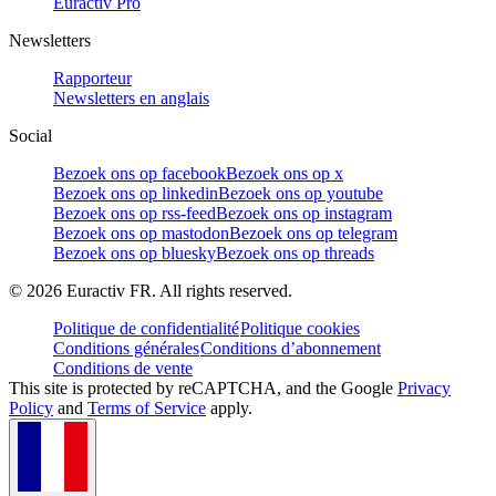
Euractiv Pro
Newsletters
Rapporteur
Newsletters en anglais
Social
Bezoek ons op facebook
Bezoek ons op x
Bezoek ons op linkedin
Bezoek ons op youtube
Bezoek ons op rss-feed
Bezoek ons op instagram
Bezoek ons op mastodon
Bezoek ons op telegram
Bezoek ons op bluesky
Bezoek ons op threads
©
2026
Euractiv FR. All rights reserved.
Politique de confidentialité
Politique cookies
Conditions générales
Conditions d’abonnement
Conditions de vente
This site is protected by reCAPTCHA, and the Google
Privacy
Policy
and
Terms of Service
apply.