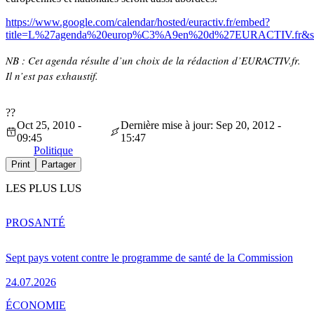
https://www.google.com/calendar/hosted/euractiv.fr/embed?
title=L%27agenda%20europ%C3%A9en%20d%27EURACTIV.fr&showT
NB : Cet agenda résulte d’un choix de la rédaction d’EURACTIV.fr.
Il n’est pas exhaustif.
?
?
Oct 25, 2010 -
Dernière mise à jour: Sep 20, 2012 -
09:45
15:47
Politique
Print
Partager
LES PLUS LUS
PRO
SANTÉ
Sept pays votent contre le programme de santé de la Commission
24.07.2026
ÉCONOMIE