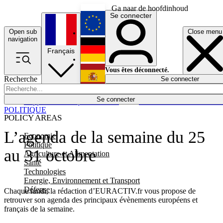
Ga naar de hoofdinhoud
Se connecter
Open sub
Close menu
English
navigation
Français
Deutsch
Vous êtes déconnecté.
Recherche
Se connecter
Español
Lumières éteintes
Se connecter
Rapporteur
Politique
Économie
Newsletters
Evénements
Em
POLITIQUE
POLICY AREAS
L’agenda de la semaine du 25
Economie
Politique
au 31 octobre
Agriculture et Alimentation
Santé
Technologies
Energie, Environnement et Transport
Défense
Chaque lundi, la rédaction d’EURACTIV.fr vous propose de
retrouver son agenda des principaux évènements européens et
français de la semaine.