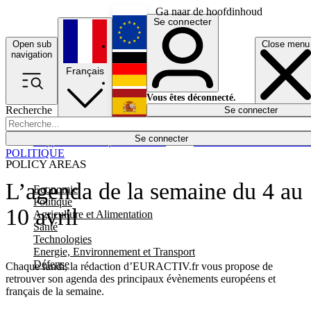
Ga naar de hoofdinhoud
Se connecter
Open sub
Close menu
English
navigation
Français
Deutsch
Vous êtes déconnecté.
Recherche
Se connecter
Español
Lumières éteintes
Se connecter
Rapporteur
Politique
Économie
Newsletters
Evénements
Em
POLITIQUE
POLICY AREAS
L’agenda de la semaine du 4 au
Economie
Politique
10 avril
Agriculture et Alimentation
Santé
Technologies
Energie, Environnement et Transport
Défense
Chaque lundi, la rédaction d’EURACTIV.fr vous propose de
retrouver son agenda des principaux évènements européens et
français de la semaine.