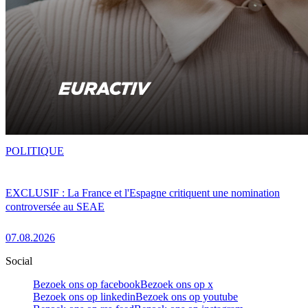
POLITIQUE
EXCLUSIF : La France et l'Espagne critiquent une nomination
controversée au SEAE
07.08.2026
Social
Bezoek ons op facebook
Bezoek ons op x
Bezoek ons op linkedin
Bezoek ons op youtube