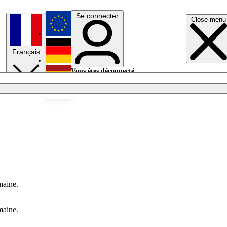
Se connecter
Close menu
English
Français
Deutsch
Vous êtes déconnecté.
Se connecter
Español
Lumières éteintes
maine.
maine.