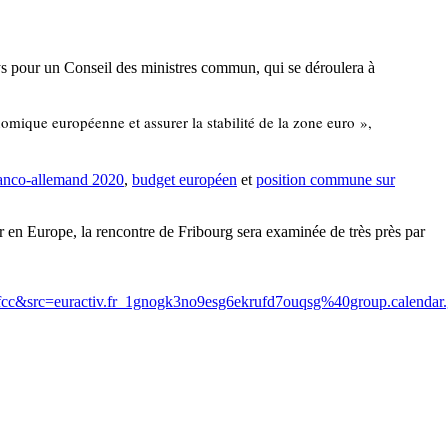
s pour un Conseil des ministres commun, qui se déroulera à
mique européenne et assurer la stabilité de la zone euro »,
anco-allemand 2020
,
budget européen
et
position commune sur
r en Europe, la rencontre de Fribourg sera examinée de très près par
ractiv.fr_1gnogk3no9esg6ekrufd7ouqsg%40group.calendar.goog