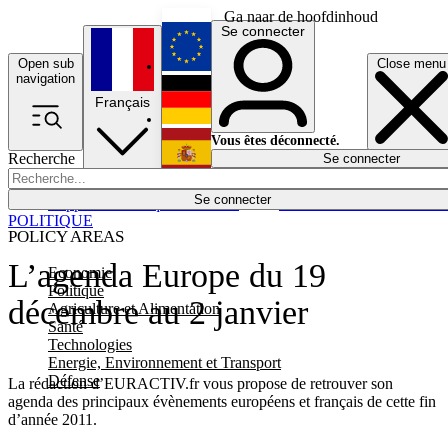
Ga naar de hoofdinhoud
Se connecter
Open sub
Close menu
English
navigation
Français
Deutsch
Vous êtes déconnecté.
Recherche
Se connecter
Español
Lumières éteintes
Se connecter
Rapporteur
Politique
Économie
Newsletters
Evénements
Em
POLITIQUE
POLICY AREAS
L’agenda Europe du 19
Economie
Politique
décembre au 2 janvier
Agriculture et Alimentation
Santé
Technologies
Energie, Environnement et Transport
Défense
La rédaction d’EURACTIV.fr vous propose de retrouver son
agenda des principaux évènements européens et français de cette fin
d’année 2011.