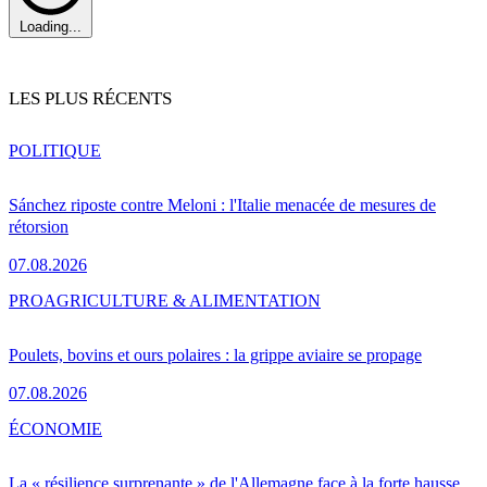
Loading...
LES PLUS RÉCENTS
POLITIQUE
Sánchez riposte contre Meloni : l'Italie menacée de mesures de
rétorsion
07.08.2026
PRO
AGRICULTURE & ALIMENTATION
Poulets, bovins et ours polaires : la grippe aviaire se propage
07.08.2026
ÉCONOMIE
La « résilience surprenante » de l'Allemagne face à la forte hausse