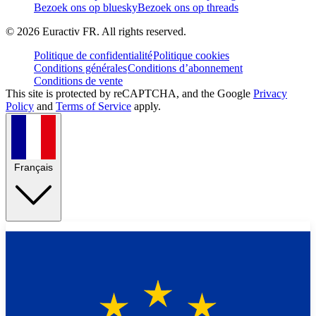
Bezoek ons op bluesky
Bezoek ons op threads
©
2026
Euractiv FR. All rights reserved.
Politique de confidentialité
Politique cookies
Conditions générales
Conditions d’abonnement
Conditions de vente
This site is protected by reCAPTCHA, and the Google
Privacy
Policy
and
Terms of Service
apply.
Français