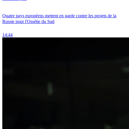
Quatre pays européens mettent en garde contre les projets de la
Russie pour l'Ossétie du Sud
14:44