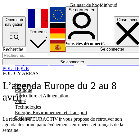
Ga naar de hoofdinhoud
Se connecter
Open sub
Close menu
English
navigation
Français
Deutsch
Vous êtes déconnecté.
Recherche
Se connecter
Español
Lumières éteintes
Se connecter
Rapporteur
Politique
Économie
Newsletters
Evénements
Em
POLITIQUE
POLICY AREAS
L’agenda Europe du 2 au 8
Economie
Politique
avril
Agriculture et Alimentation
Santé
Technologies
Energie, Environnement et Transport
Défense
La rédaction d’EURACTIV.fr vous propose de retrouver son
agenda des principaux évènements européens et français de la
semaine.