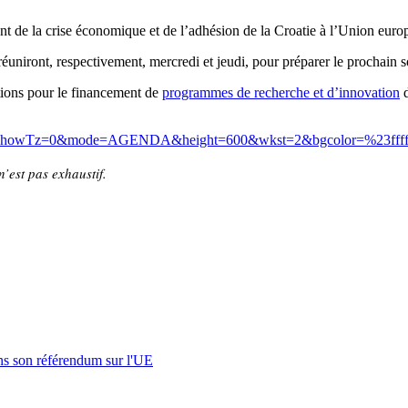
nt de la crise économique et de l’adhésion de la Croatie à l’Union eur
e réuniront, respectivement, mercredi et jeudi, pour préparer le procha
ions pour le financement de
programmes de recherche et d’innovation
d
=0&mode=AGENDA&height=600&wkst=2&bgcolor=%23ffffcc&src=eur
’est pas exhaustif.
s son référendum sur l'UE