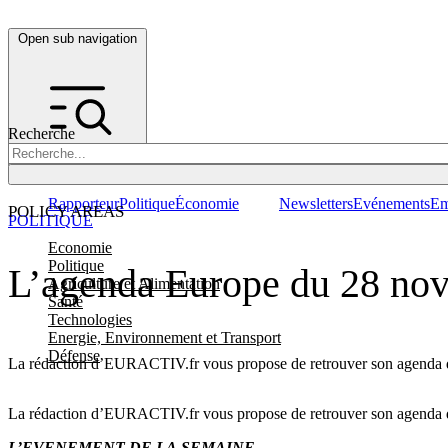
Open sub navigation
Recherche
Rapporteur
Politique
Économie
Newsletters
Evénements
Em
POLICY AREAS
POLITIQUE
Economie
Politique
L’agenda Europe du 28 no
Agriculture et Alimentation
Santé
Technologies
Energie, Environnement et Transport
Défense
La rédaction d’EURACTIV.fr vous propose de retrouver son agenda de
La rédaction d’EURACTIV.fr vous propose de retrouver son agenda de
L’EVENEMENT DE LA SEMAINE