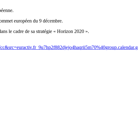
opéenne.
in sommet européen du 9 décembre.
ans le cadre de sa stratégie « Horizon 2020 ».
activ.fr_9u7hp2f882djejo4haqrii5m70%40group.calendar.googl