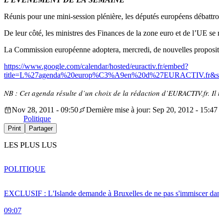
Réunis pour une mini-session plénière, les députés européens débattro
De leur côté, les ministres des Finances de la zone euro et de l’UE s
La Commission européenne adoptera, mercredi, de nouvelles proposit
https://www.google.com/calendar/hosted/euractiv.fr/embed?
title=L%27agenda%20europ%C3%A9en%20d%27EURACTIV.fr&showTz
NB : Cet agenda résulte d’un choix de la rédaction d’EURACTIV.fr. Il n
Nov 28, 2011 - 09:50
Dernière mise à jour: Sep 20, 2012 - 15:47
Politique
Print
Partager
LES PLUS LUS
POLITIQUE
EXCLUSIF : L'Islande demande à Bruxelles de ne pas s'immiscer dan
09:07