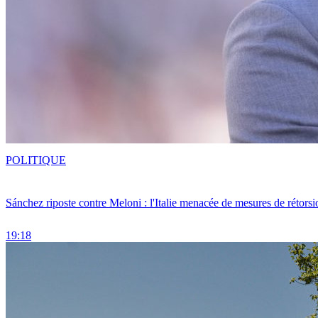
POLITIQUE
Sánchez riposte contre Meloni : l'Italie menacée de mesures de rétorsi
19:18