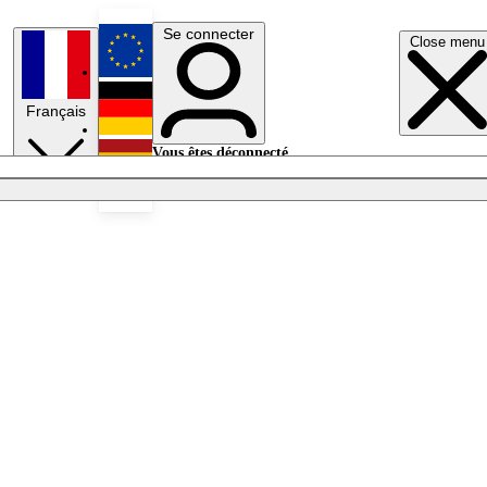
Se connecter
Close menu
English
Français
Deutsch
Vous êtes déconnecté.
Se connecter
Español
Lumières éteintes