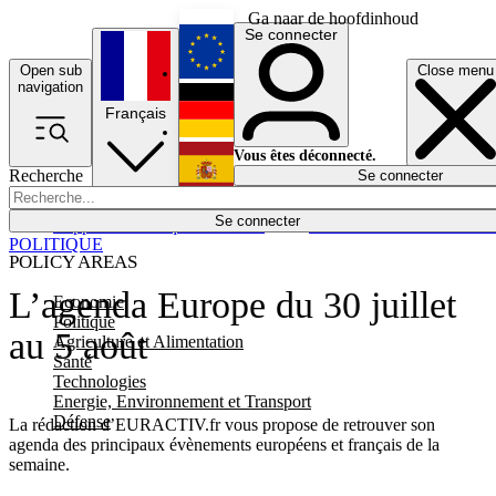
Ga naar de hoofdinhoud
Se connecter
Open sub
Close menu
English
navigation
Français
Deutsch
Vous êtes déconnecté.
Recherche
Se connecter
Español
Lumières éteintes
Se connecter
Rapporteur
Politique
Économie
Newsletters
Evénements
Em
POLITIQUE
POLICY AREAS
L’agenda Europe du 30 juillet
Economie
Politique
au 5 août
Agriculture et Alimentation
Santé
Technologies
Energie, Environnement et Transport
Défense
La rédaction d’EURACTIV.fr vous propose de retrouver son
agenda des principaux évènements européens et français de la
semaine.