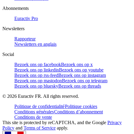
Abonnements
Euractiv Pro
Newsletters
Rapporteur
Newsletters en anglais
Social
Bezoek ons op facebook
Bezoek ons op x
Bezoek ons op linkedin
Bezoek ons op youtube
Bezoek ons op rss-feed
Bezoek ons op instagram
Bezoek ons op mastodon
Bezoek ons op telegram
Bezoek ons op bluesky
Bezoek ons op threads
©
2026
Euractiv FR. All rights reserved.
Politique de confidentialité
Politique cookies
Conditions générales
Conditions d’abonnement
Conditions de vente
This site is protected by reCAPTCHA, and the Google
Privacy
Policy
and
Terms of Service
apply.