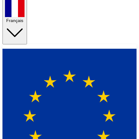
Français