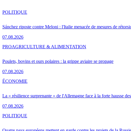
POLITIQUE
Sánchez riposte contre Meloni : l'Italie menacée de mesures de rétorsi
07.08.2026
PRO
AGRICULTURE & ALIMENTATION
Poulets, bovins et ours polaires : la grippe aviaire se propage
07.08.2026
ÉCONOMIE
La « résilience surprenante » de l'Allemagne face à la forte hausse de
07.08.2026
POLITIQUE
Quatre pays européens mettent en garde contre les projets de la Russi