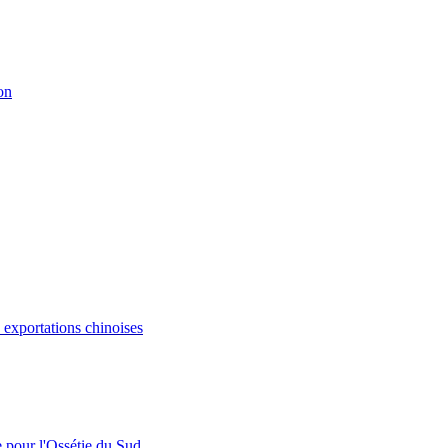
on
s exportations chinoises
e pour l'Ossétie du Sud