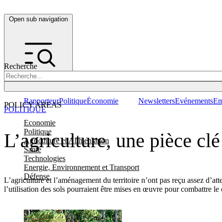
Open sub navigation
Recherche
Rapporteur
Politique
Économie
Newsletters
Evénements
Em
POLICY AREAS
POLITIQUE
Economie
Politique
L’agriculture, une pièce c
Agriculture et Alimentation
Santé
Technologies
Energie, Environnement et Transport
Défense
L’agriculture et l’aménagement du territoire n’ont pas reçu assez d’att
l’utilisation des sols pourraient être mises en œuvre pour combattre l