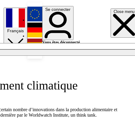
Se connecter
Close menu
English
Français
Deutsch
Vous êtes déconnecté.
Se connecter
Español
Lumières éteintes
ement climatique
n certain nombre d’innovations dans la production alimentaire et
dernière par le Worldwatch Institute, un think tank.