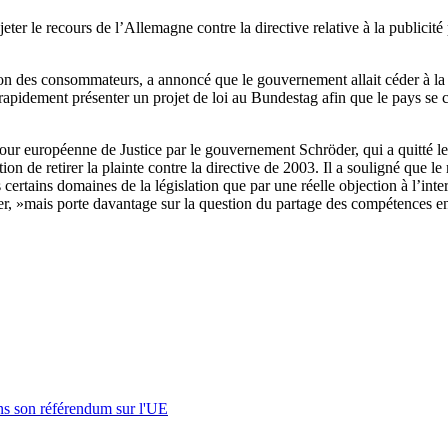
ter le recours de l’Allemagne contre la directive relative à la publici
on des consommateurs, a annoncé que le gouvernement allait céder à la pr
rapidement présenter un projet de loi au Bundestag afin que le pays se
Cour européenne de Justice par le gouvernement Schröder, qui a quitté le
on de retirer la plainte contre la directive de 2003. Il a souligné que le
certains domaines de la législation que par une réelle objection à l’inter
r, »mais porte davantage sur la question du partage des compétences en
s son référendum sur l'UE