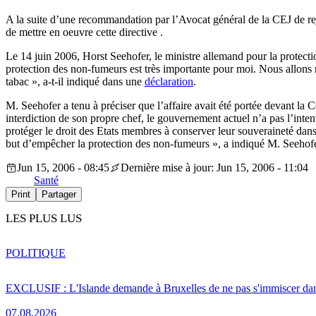
A la suite d’une recommandation par l’Avocat général de la CEJ de reje
de mettre en oeuvre cette directive .
Le 14 juin 2006, Horst Seehofer, le ministre allemand pour la protecti
protection des non-fumeurs est très importante pour moi. Nous allons 
tabac », a-t-il indiqué dans une
déclaration
.
M. Seehofer a tenu à préciser que l’affaire avait été portée devant la 
interdiction de son propre chef, le gouvernement actuel n’a pas l’intenti
protéger le droit des Etats membres à conserver leur souveraineté dans 
but d’empêcher la protection des non-fumeurs », a indiqué M. Seehofe
Jun 15, 2006 - 08:45
Dernière mise à jour: Jun 15, 2006 - 11:04
Santé
Print
Partager
LES PLUS LUS
POLITIQUE
EXCLUSIF : L'Islande demande à Bruxelles de ne pas s'immiscer dan
07.08.2026