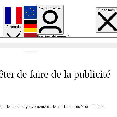
Se connecter
Close menu
English
Français
Deutsch
Vous êtes déconnecté.
Se connecter
Español
Lumières éteintes
er de faire de la publicité
é pour le tabac, le gouvernement allemand a annoncé son intention