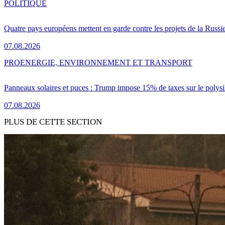
POLITIQUE
Quatre pays européens mettent en garde contre les projets de la Russi
07.08.2026
PRO
ENERGIE, ENVIRONNEMENT ET TRANSPORT
Panneaux solaires et puces : Trump impose 15% de taxes sur le polysi
07.08.2026
PLUS DE CETTE SECTION