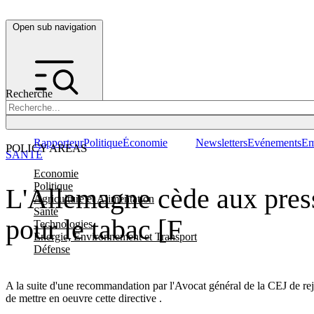
Open sub navigation
Recherche
Rapporteur
Politique
Économie
Newsletters
Evénements
Em
POLICY AREAS
SANTÉ
Economie
Politique
L'Allemagne cède aux pressi
Agriculture et Alimentation
Santé
pour le tabac [F
Technologies
Energie, Environnement et Transport
Défense
A la suite d'une recommandation par l'Avocat général de la CEJ de reje
de mettre en oeuvre cette directive .