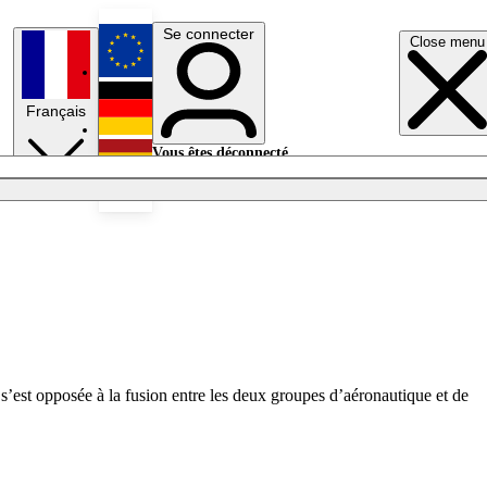
Se connecter
Close menu
English
Français
Deutsch
Vous êtes déconnecté.
Se connecter
Español
Lumières éteintes
s’est opposée à la fusion entre les deux groupes d’aéronautique et de