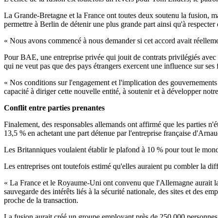
La Grande-Bretagne et la France ont toutes deux soutenu la fusion, mai
permettre à Berlin de détenir une plus grande part ainsi qu'à respecter 
« Nous avons commencé à nous demander si cet accord avait réellement 
Pour BAE, une entreprise privée qui jouit de contrats privilégiés avec 
qui ne veut pas que des pays étrangers exercent une influence sur ses 
« Nos conditions sur l'engagement et l'implication des gouvernements ét
capacité à diriger cette nouvelle entité, à soutenir et à développer notre
Conflit entre parties prenantes
Finalement, des responsables allemands ont affirmé que les parties n'éta
13,5 % en achetant une part détenue par l'entreprise française d'Arna
Les Britanniques voulaient établir le plafond à 10 % pour tout le mond
Les entreprises ont toutefois estimé qu'elles auraient pu combler la di
« La France et le Royaume-Uni ont convenu que l'Allemagne aurait la mê
sauvegarde des intérêts liés à la sécurité nationale, des sites et des e
proche de la transaction.
La fusion aurait créé un groupe employant près de 250 000 personnes q