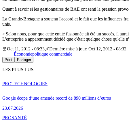
Quant à savoir si les gestionnaires de BAE ont senti la pression provo
La Grande-Bretagne a soutenu l'accord et le fait que les influences fr
unis.
« Selon nous, pour que cette entité fusionnée ait été un succès, il aur
L'entreprise a apparemment décidé que c'était quelque chose qu'elle n'
Oct 11, 2012 - 08:33
Dernière mise à jour: Oct 12, 2012 - 08:32
Économie
politique commerciale
Print
Partager
LES PLUS LUS
PRO
TECHNOLOGIES
Google écope d’une amende record de 890 millions d’euros
23.07.2026
PRO
SANTÉ