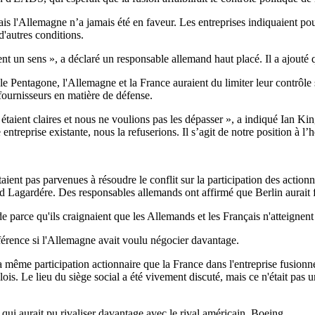
s l'Allemagne n’a jamais été en faveur. Les entreprises indiquaient pourt
d'autres conditions.
un sens », a déclaré un responsable allemand haut placé. Il a ajouté qu
le Pentagone, l'Allemagne et la France auraient du limiter leur contrôle 
fournisseurs en matière de défense.
aient claires et nous ne voulions pas les dépasser », a indiqué Ian King
 entreprise existante, nous la refuserions. Il s’agit de notre position à l’h
ient pas parvenues à résoudre le conflit sur la participation des actionna
ud Lagardére. Des responsables allemands ont affirmé que Berlin aurait 
e parce qu'ils craignaient que les Allemands et les Français n'atteignen
fférence si l'Allemagne avait voulu négocier davantage.
me participation actionnaire que la France dans l'entreprise fusionnée.
mplois. Le lieu du siège social a été vivement discuté, mais ce n'était p
ui aurait pu rivaliser davantage avec le rival américain, Boeing.