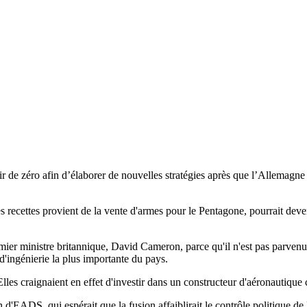
 de zéro afin d’élaborer de nouvelles stratégies après que l’Allemagne 
recettes provient de la vente d'armes pour le Pentagone, pourrait deveni
emier ministre britannique, David Cameron, parce qu'il n'est pas parvenu
 d'ingénierie la plus importante du pays.
es craignaient en effet d'investir dans un constructeur d'aéronautique c
d'EADS, qui espérait que la fusion affaiblirait le contrôle politique de B