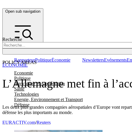
Open sub navigation
Recherche
Rapporteur
Politique
Économie
Newsletters
Evénements
Em
POLICY AREAS
ÉCONOMIE
Economie
Politique
L’Allemagne met fin à l’a
Agriculture et Alimentation
Santé
Technologies
Energie, Environnement et Transport
Défense
Les deux plus grandes compagnies aérospatiales d’Europe vont repartir
défense les plus importants au monde.
EURACTIV.com
/
Reuters