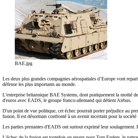
BAE.jpg
Les deux plus grandes compagnies aérospatiales d’Europe vont repartir
défense les plus importants au monde.
L'entreprise britannique BAE Systems, dont pratiquement la moitié des 
d'euros avec EADS, le groupe franco-allemand qui détient Airbus.
D'un point de vue politique, cet échec pourrait porter préjudice au pr
fusion. Il est désormais confronté à un avenir incertain pour la société
Les parties prenantes d'EADS ont surtout exprimé leur soulagement. Ell
L'échec de la fusion est toutefois un revers pour Tom Enders, le patron 